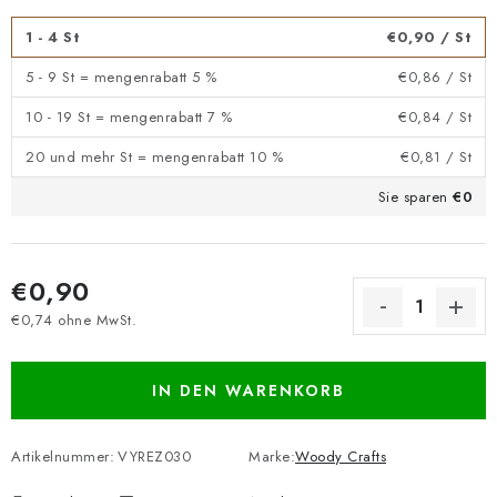
1 - 4 St
€0,90
/ St
5 - 9 St = mengenrabatt 5 %
€0,86
/ St
10 - 19 St = mengenrabatt 7 %
€0,84
/ St
20 und mehr St = mengenrabatt 10 %
€0,81
/ St
Sie sparen
€0
€0,90
€0,74 ohne MwSt.
Verkaufspreis:
IN DEN WARENKORB
Artikelnummer:
VYREZ030
Marke:
Woody Crafts