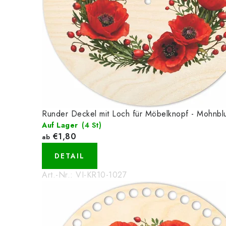
Runder Deckel mit Loch für Möbelknopf - Mohnb
Auf Lager
(4 St)
€1,80
ab
DETAIL
Art.-Nr.:
VI-KR10-1027