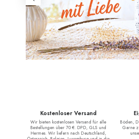
o
m
m
e
n
b
e
i
W
Kostenloser Versand
E
Wir bieten kostenlosen Versand für alle
Böden, D
o
Bestellungen über 70 €. DPD, GLS und
Garne zu
Hermes. Wir liefern nach Deutschland,
unse
Österreich, Belgien, Luxemburg und in die