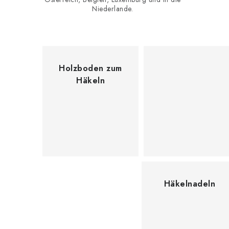
o
Niederlande.
d
y
C
Holzboden zum
Häkeln
r
a
f
t
s
Häkelnadeln