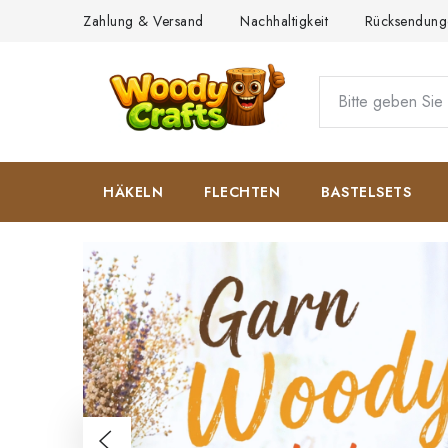
Zum
Zahlung & Versand
Nachhaltigkeit
Rücksendung
Inhalt
springen
HÄKELN
FLECHTEN
BASTELSETS
W
i
l
l
k
Zurück