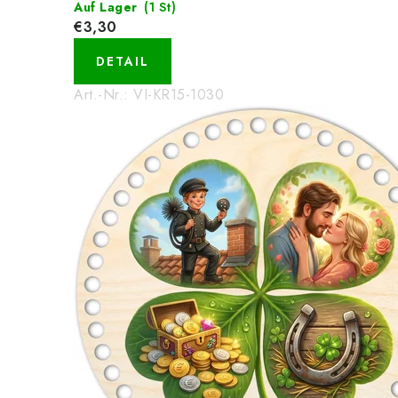
Auf Lager
(1 St)
€3,30
DETAIL
Art.-Nr.:
VI-KR15-1030