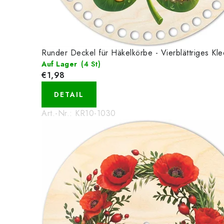
Runder Deckel für Häkelkörbe - Vierblättriges Klee
Auf Lager
(4 St)
€1,98
DETAIL
Art.-Nr.:
KR10-1030