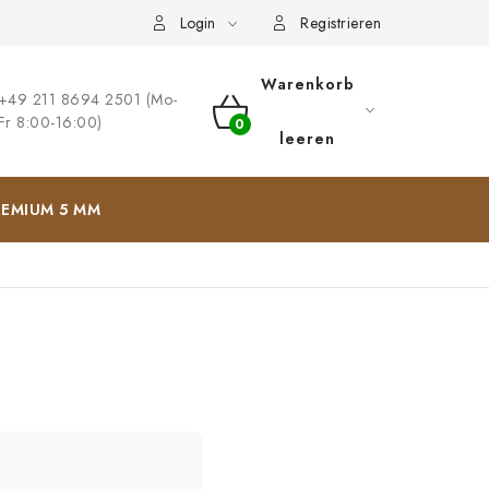
ng
Impressum
Login
Registrieren
Warenkorb
+49 211 8694 2501 (Mo-
Fr 8:00-16:00)
WARENKORB
leeren
EMIUM 5 MM