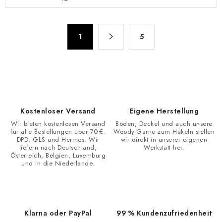
t
e
u
P
e
1
5
a
r
g
e
i
n
l
i
e
e
m
r
Kostenloser Versand
Eigene Herstellung
e
u
Wir bieten kostenlosen Versand
Böden, Deckel und auch unsere
n
für alle Bestellungen über 70 €.
Woody-Garne zum Häkeln stellen
n
t
DPD, GLS und Hermes. Wir
wir direkt in unserer eigenen
g
liefern nach Deutschland,
Werkstatt her.
e
Österreich, Belgien, Luxemburg
und in die Niederlande.
d
e
r
L
Klarna oder PayPal
99 % Kundenzufriedenheit
i