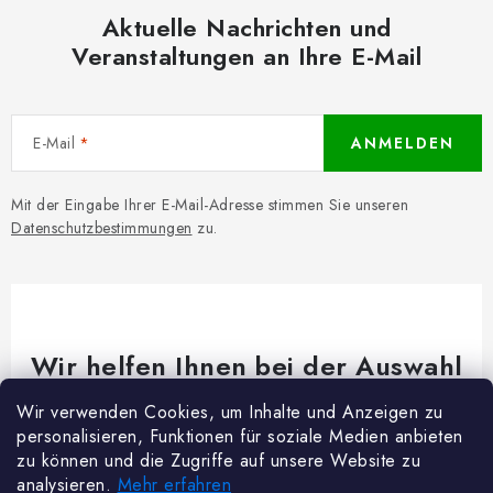
Aktuelle Nachrichten und
Veranstaltungen an Ihre E-Mail
E-Mail
ANMELDEN
Mit der Eingabe Ihrer E-Mail-Adresse stimmen Sie unseren
Datenschutzbestimmungen
zu.
Wir helfen Ihnen bei der Auswahl
Brauchen Sie Rat bei etwas? Wir sind für dich da!
Wir verwenden Cookies, um Inhalte und Anzeigen zu
personalisieren, Funktionen für soziale Medien anbieten
Kundenservice
@
woodycrafts.de
zu können und die Zugriffe auf unsere Website zu
analysieren.
Mehr erfahren
+49 211 8694 2501 (Mo-Fr 8:00-16:00)