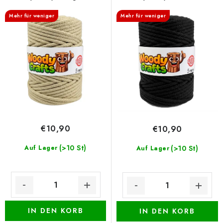
e
t
Datenschutzerklärung
Impressum
r
s
Mehr für weniger
Mehr für weniger
P
o
r
r
o
t
d
i
u
e
k
r
t
u
e
n
€10,90
€10,90
g
(>10 St)
Auf Lager
(>10 St)
Auf Lager
IN DEN KORB
IN DEN KORB