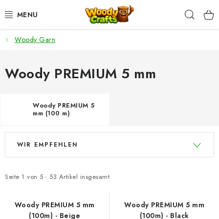
Zum
Such
Inhalt
springen
Woody Garn
HÄKELN
FLECHTEN
Woody PREMIUM 5 mm
BASTELSETS
Woody PREMIUM 5
mm (100 m)
ZUBEHÖR ZUM HÄKELN
L
P
WOODY GARN
WIR EMPFEHLEN
i
r
s
o
WOODY PREMIUM 5 MM
t
d
Seite
1
von
5
-
53
Artikel insgesamt
e
u
Zahlung & Versand
Nachhaltigkeit
d
k
Woody PREMIUM 5 mm
Woody PREMIUM 5 mm
Rücksendungen und Reklamationen
Kontakt
AGB
(100m) - Beige
(100m) - Black