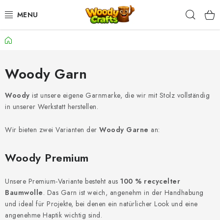
Zum
Such
Inhalt
springen
Startseite
HÄKELN
FLECHTEN
Woody Garn
BASTELSETS
Woody
ist unsere eigene Garnmarke, die wir mit Stolz vollständig
in unserer Werkstatt herstellen.
ZUBEHÖR ZUM HÄKELN
Wir bieten zwei Varianten der
Woody Garne
an:
WOODY GARN
Woody Premium
WOODY PREMIUM 5 MM
Unsere Premium-Variante besteht aus
100 % recycelter
Baumwolle
. Das Garn ist weich, angenehm in der Handhabung
Zahlung & Versand
Nachhaltigkeit
und ideal für Projekte, bei denen ein natürlicher Look und eine
Rücksendungen und Reklamationen
Kontakt
AGB
angenehme Haptik wichtig sind.