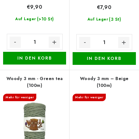
e
n
€9,90
€7,90
g
(>10 St)
Auf Lager
(3 St)
Auf Lager
IN DEN KORB
IN DEN KORB
Woody 3 mm - Green tea
Woody 3 mm – Beige
(100m)
(100m)
Mehr für weniger
Mehr für weniger