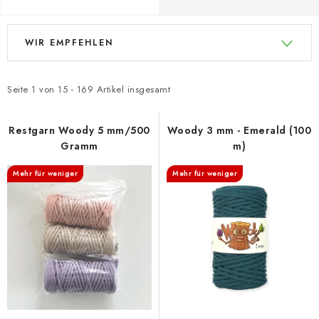
L
P
WIR EMPFEHLEN
i
r
s
o
t
d
Seite
1
von
15
-
169
Artikel insgesamt
e
u
d
k
Restgarn Woody 5 mm/500
Woody 3 mm - Emerald (100
Gramm
m)
e
t
r
s
Mehr für weniger
Mehr für weniger
P
o
r
r
o
t
d
i
u
e
k
r
t
u