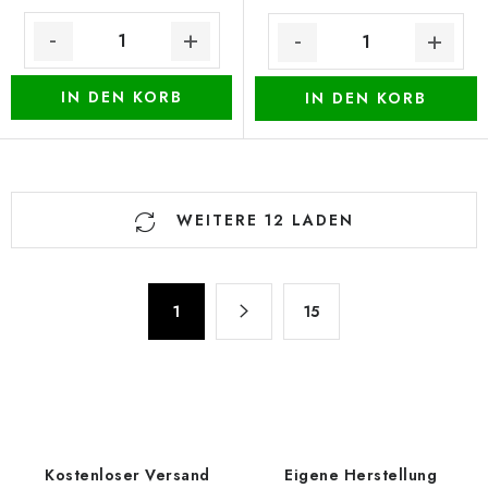
IN DEN KORB
IN DEN KORB
S
WEITERE 12 LADEN
t
e
u
P
e
1
15
a
r
g
e
i
n
l
i
e
e
m
r
Kostenloser Versand
Eigene Herstellung