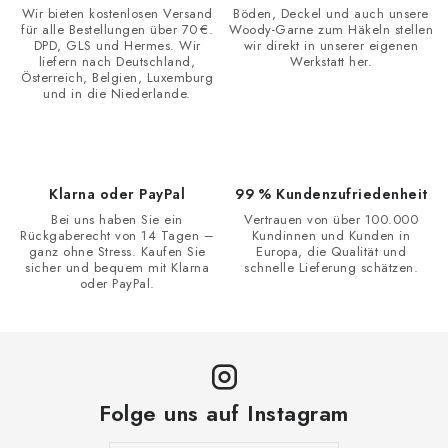
e
u
Wir bieten kostenlosen Versand
Böden, Deckel und auch unsere
n
für alle Bestellungen über 70 €.
Woody-Garne zum Häkeln stellen
n
t
DPD, GLS und Hermes. Wir
wir direkt in unserer eigenen
g
liefern nach Deutschland,
Werkstatt her.
e
Österreich, Belgien, Luxemburg
und in die Niederlande.
d
e
r
L
Klarna oder PayPal
99 % Kundenzufriedenheit
i
Bei uns haben Sie ein
Vertrauen von über 100.000
s
Rückgaberecht von 14 Tagen –
Kundinnen und Kunden in
ganz ohne Stress. Kaufen Sie
Europa, die Qualität und
t
sicher und bequem mit Klarna
schnelle Lieferung schätzen.
e
oder PayPal.
Folge uns auf Instagram