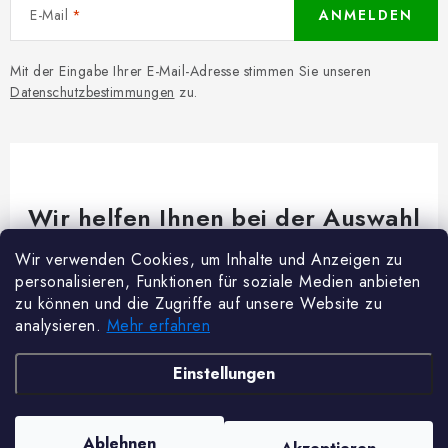
E-Mail
ANMELDEN
Mit der Eingabe Ihrer E-Mail-Adresse stimmen Sie unseren
Datenschutzbestimmungen
zu.
Wir helfen Ihnen bei der Auswahl
Brauchen Sie Rat bei etwas? Wir sind für dich da!
Wir verwenden Cookies, um Inhalte und Anzeigen zu
personalisieren, Funktionen für soziale Medien anbieten
Kundenservice
@
woodycrafts.de
zu können und die Zugriffe auf unsere Website zu
analysieren.
Mehr erfahren
+49 211 8694 2501 (Mo-Fr 8:00-16:00)
F
Einstellungen
u
ß
Copyright 2026
Woody Crafts
. Alle Rechte vorbehalten.
Cookie-Einstellungen
Ablehnen