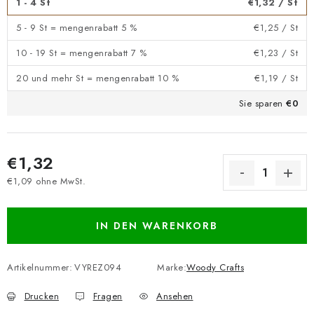
1 - 4 St
€1,32
/ St
5 - 9 St = mengenrabatt 5 %
€1,25
/ St
10 - 19 St = mengenrabatt 7 %
€1,23
/ St
20 und mehr St = mengenrabatt 10 %
€1,19
/ St
Sie sparen
€0
€1,32
€1,09 ohne MwSt.
Verkaufspreis:
IN DEN WARENKORB
Artikelnummer:
VYREZ094
Marke:
Woody Crafts
Drucken
Fragen
Ansehen