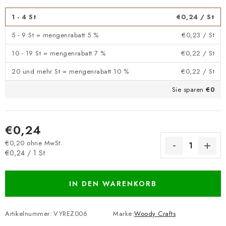
1 - 4 St
€0,24
/ St
5 - 9 St = mengenrabatt 5 %
€0,23
/ St
10 - 19 St = mengenrabatt 7 %
€0,22
/ St
20 und mehr St = mengenrabatt 10 %
€0,22
/ St
Sie sparen
€0
€0,24
€0,20 ohne MwSt.
Verkaufspreis:
€0,24 / 1 St
IN DEN WARENKORB
Artikelnummer:
VYREZ006
Marke:
Woody Crafts