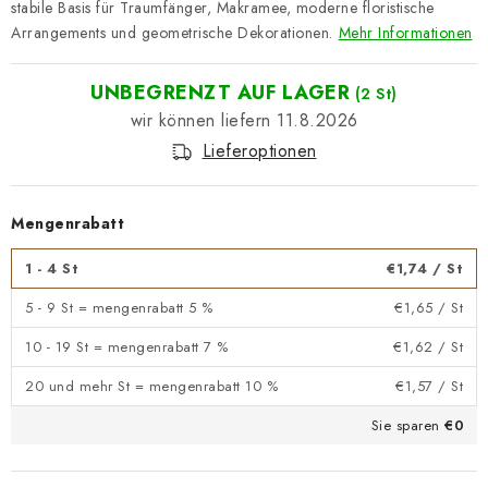
stabile Basis für Traumfänger, Makramee, moderne floristische
Arrangements und geometrische Dekorationen.
Mehr Informationen
UNBEGRENZT AUF LAGER
(2 St)
11.8.2026
Lieferoptionen
Mengenrabatt
1 - 4 St
€1,74
/ St
5 - 9 St = mengenrabatt 5 %
€1,65
/ St
10 - 19 St = mengenrabatt 7 %
€1,62
/ St
20 und mehr St = mengenrabatt 10 %
€1,57
/ St
Sie sparen
€0