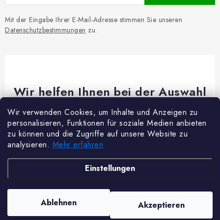
Mit der Eingabe Ihrer E-Mail-Adresse stimmen Sie unseren
Datenschutzbestimmungen
zu.
Wir helfen Ihnen bei der Auswahl
Brauchen Sie Rat bei etwas? Wir sind für dich da!
Wir verwenden Cookies, um Inhalte und Anzeigen zu
personalisieren, Funktionen für soziale Medien anbieten
Kundenservice
@
woodycrafts.de
zu können und die Zugriffe auf unsere Website zu
analysieren.
Mehr erfahren
+49 211 8694 2501 (Mo-Fr 8:00-16:00)
F
Einstellungen
u
ß
Copyright 2026
Woody Crafts
. Alle Rechte vorbehalten.
Cookie-Einstellungen
Ablehnen
Akzeptieren
z
ändern
Erstellt von Shoptet Premium