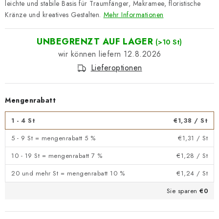
leichte und stabile Basis für Traumfänger, Makramee, floristische
Kränze und kreatives Gestalten.
Mehr Informationen
UNBEGRENZT AUF LAGER
(>10 St)
12.8.2026
Lieferoptionen
Mengenrabatt
1 - 4 St
€1,38
/ St
5 - 9 St = mengenrabatt 5 %
€1,31
/ St
10 - 19 St = mengenrabatt 7 %
€1,28
/ St
20 und mehr St = mengenrabatt 10 %
€1,24
/ St
Sie sparen
€0