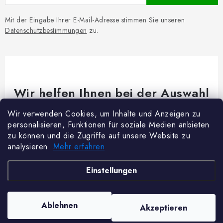
Mit der Eingabe Ihrer E-Mail-Adresse stimmen Sie unseren
Datenschutzbestimmungen
zu.
Wir helfen Ihnen bei der Auswahl
Brauchen Sie Rat bei etwas? Wir sind für dich da!
Wir verwenden Cookies, um Inhalte und Anzeigen zu
personalisieren, Funktionen für soziale Medien anbieten
Kundenservice
@
woodycrafts.de
zu können und die Zugriffe auf unsere Website zu
analysieren.
Mehr erfahren
+49 211 8694 2501 (Mo-Fr 8:00-16:00)
F
Einstellungen
u
ß
Copyright 2026
Woody Crafts
. Alle Rechte vorbehalten.
Cookie-Einstellungen
Ablehnen
Akzeptieren
z
ändern
Erstellt von Shoptet Premium