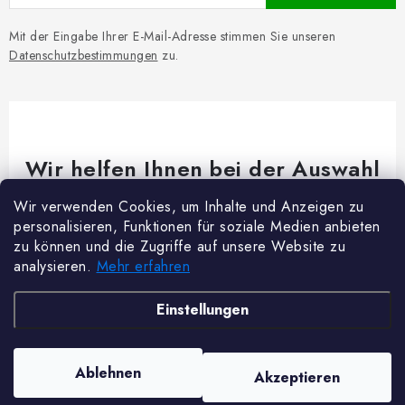
Mit der Eingabe Ihrer E-Mail-Adresse stimmen Sie unseren
Datenschutzbestimmungen
zu.
Wir helfen Ihnen bei der Auswahl
Brauchen Sie Rat bei etwas? Wir sind für dich da!
Wir verwenden Cookies, um Inhalte und Anzeigen zu
personalisieren, Funktionen für soziale Medien anbieten
Kundenservice
@
woodycrafts.de
zu können und die Zugriffe auf unsere Website zu
analysieren.
Mehr erfahren
+49 211 8694 2501 (Mo-Fr 8:00-16:00)
F
Einstellungen
u
ß
Copyright 2026
Woody Crafts
. Alle Rechte vorbehalten.
Cookie-Einstellungen
Ablehnen
Akzeptieren
z
ändern
Erstellt von Shoptet Premium