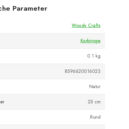
iche Parameter
Woody Crafts
Korbringe
0.1 kg
8596620016023
Natur
er
25 cm
Rund