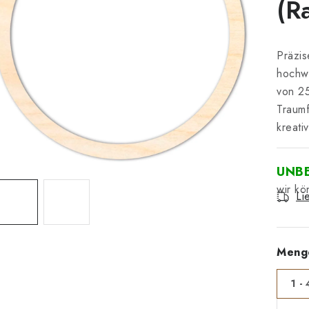
(R
Präzis
hochwe
von 25
Traumf
kreati
UNB
Li
Meng
1 - 