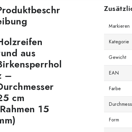
Produktbeschr
Zusätzl
eibung
Markieren
Holzreifen
Kategorie
rund aus
Gewicht
Birkensperrhol
z –
EAN
Durchmesser
Farbe
25 cm
Durchmess
(Rahmen 15
mm)
Form