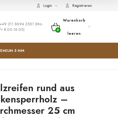
ng
Impressum
Login
Registrieren
Warenkorb
+49 211 8694 2501 (Mo-
Fr 8:00-16:00)
WARENKORB
leeren
EMIUM 5 MM
lzreifen rund aus
rkensperrholz –
rchmesser 25 cm