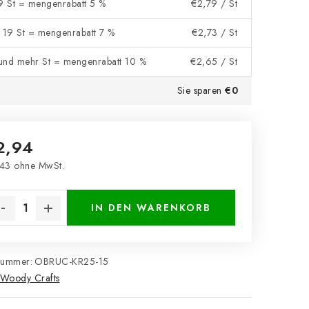
 9 St = mengenrabatt 5 %
€2,79
/ St
- 19 St = mengenrabatt 7 %
€2,73
/ St
und mehr St = mengenrabatt 10 %
€2,65
/ St
Sie sparen
€0
2,94
43 ohne MwSt.
kaufspreis:
IN DEN WARENKORB
nummer:
OBRUC-KR25-15
Woody Crafts