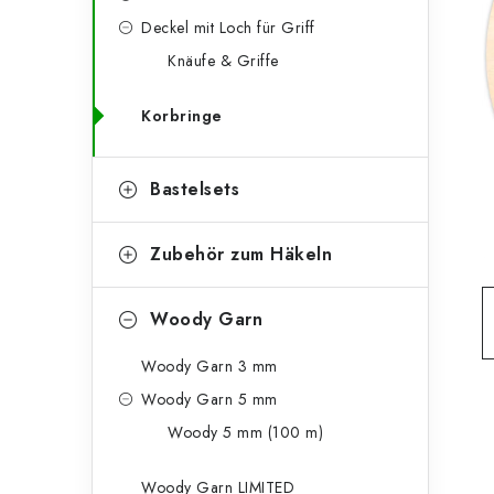
g
e
Deckel mit Loch für Griff
o
Knäufe & Griffe
n
r
l
i
Korbringe
e
e
n
Bastelsets
i
s
Zubehör zum Häkeln
t
e
Woody Garn
Woody Garn 3 mm
Woody Garn 5 mm
Woody 5 mm (100 m)
Woody Garn LIMITED