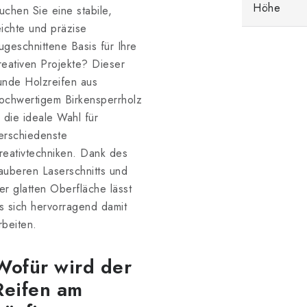
Höhe
uchen Sie eine stabile,
eichte und präzise
ugeschnittene Basis für Ihre
reativen Projekte? Dieser
unde Holzreifen aus
ochwertigem Birkensperrholz
s die ideale Wahl für
erschiedenste
reativtechniken. Dank des
auberen Laserschnitts und
er glatten Oberfläche lässt
s sich hervorragend damit
rbeiten.
Wofür wird der
Reifen am