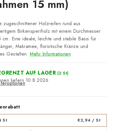
ahmen 15 mm)
e zugeschnittener Holzreifen rund aus
rtigem Birkensperrholz mit einem Durchmesser
 cm. Eine ideale, leichte und stabile Basis für
änger, Makramee, floristische Kränze und
ves Gestalten.
Mehr Informationen
EGRENZT AUF LAGER
(2 St)
10.8.2026
eferoptionen
enrabatt
4 St
€2,94
/ St