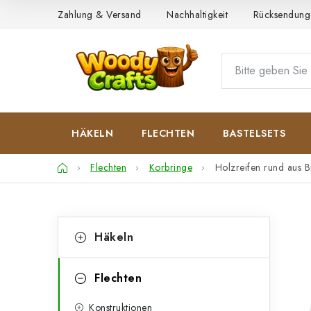
Zum
Zahlung & Versand
Nachhaltigkeit
Rücksendung
Inhalt
springen
HÄKELN
FLECHTEN
BASTELSETS
Startseite
Flechten
Korbringe
Holzreifen rund aus 
S
K
Kategorien
Häkeln
überspringen
a
e
t
i
Flechten
e
t
Konstruktionen