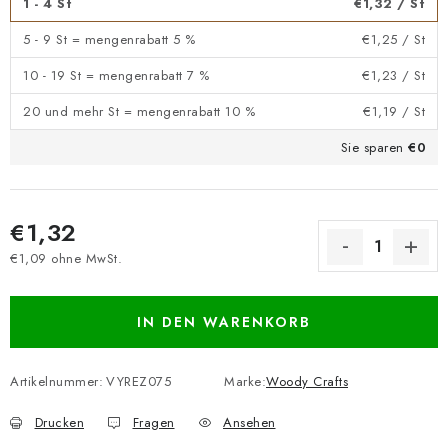
1 - 4 St
€1,32
/ St
5 - 9 St = mengenrabatt 5 %
€1,25
/ St
10 - 19 St = mengenrabatt 7 %
€1,23
/ St
20 und mehr St = mengenrabatt 10 %
€1,19
/ St
Sie sparen
€0
€1,32
€1,09 ohne MwSt.
Verkaufspreis:
IN DEN WARENKORB
Artikelnummer:
VYREZ075
Marke:
Woody Crafts
Drucken
Fragen
Ansehen