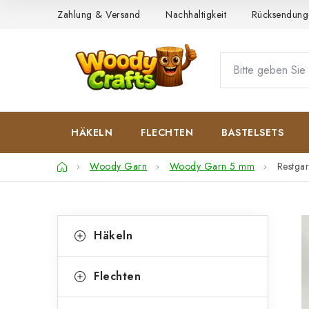
Zum
Zahlung & Versand
Nachhaltigkeit
Rücksendung
Inhalt
springen
HÄKELN
FLECHTEN
BASTELSETS
Startseite
Woody Garn
Woody Garn 5 mm
Restg
S
K
Kategorien
Häkeln
überspringen
a
e
t
i
Flechten
e
t