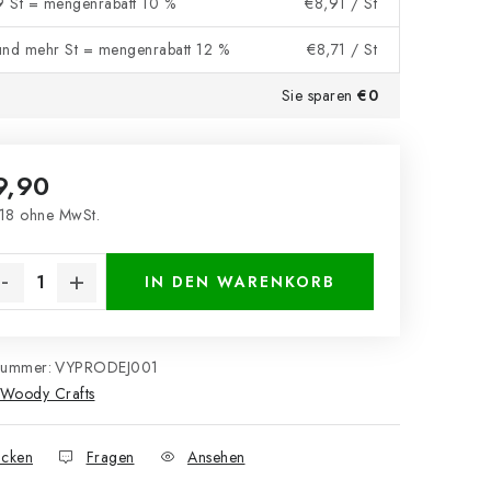
 9 St = mengenrabatt 10 %
€8,91
/ St
und mehr St = mengenrabatt 12 %
€8,71
/ St
Sie sparen
€0
9,90
18 ohne MwSt.
kaufspreis:
IN DEN WARENKORB
nummer:
VYPRODEJ001
Woody Crafts
cken
Fragen
Ansehen