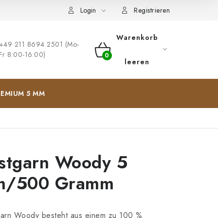
ng
Impressum
Login
Registrieren
Warenkorb
+49 211 8694 2501 (Mo-
Fr 8:00-16:00)
WARENKORB
leeren
EMIUM 5 MM
stgarn Woody 5
/500 Gramm
arn Woody besteht aus einem zu 100 %