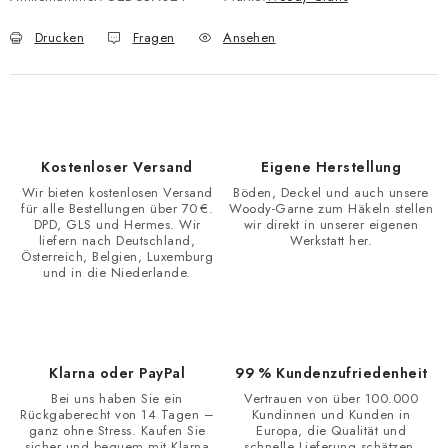
Drucken
Fragen
Ansehen
Kostenloser Versand
Eigene Herstellung
Wir bieten kostenlosen Versand
Böden, Deckel und auch unsere
für alle Bestellungen über 70 €.
Woody-Garne zum Häkeln stellen
DPD, GLS und Hermes. Wir
wir direkt in unserer eigenen
liefern nach Deutschland,
Werkstatt her.
Österreich, Belgien, Luxemburg
und in die Niederlande.
Klarna oder PayPal
99 % Kundenzufriedenheit
Bei uns haben Sie ein
Vertrauen von über 100.000
Rückgaberecht von 14 Tagen –
Kundinnen und Kunden in
ganz ohne Stress. Kaufen Sie
Europa, die Qualität und
sicher und bequem mit Klarna
schnelle Lieferung schätzen.