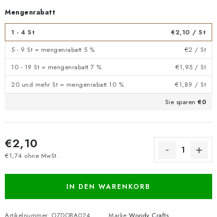
Mengenrabatt
1 - 4 St
€2,10
/ St
5 - 9 St = mengenrabatt 5 %
€2
/ St
10 - 19 St = mengenrabatt 7 %
€1,95
/ St
20 und mehr St = mengenrabatt 10 %
€1,89
/ St
Sie sparen
€0
€2,10
€1,74 ohne MwSt.
Verkaufspreis:
IN DEN WARENKORB
Artikelnummer:
OZDOBA024
Marke:
Woody Crafts