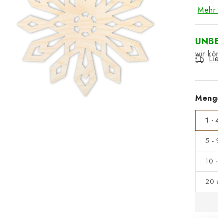
Mehr 
UNB
Li
Meng
1 - 
5 -
10 
20 