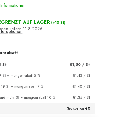
Informationen
EGRENZT AUF LAGER
(>10 St)
11.8.2026
eferoptionen
enrabatt
4 St
€1,50
/ St
 9 St = mengenrabatt 5 %
€1,43
/ St
- 19 St = mengenrabatt 7 %
€1,40
/ St
und mehr St = mengenrabatt 10 %
€1,35
/ St
Sie sparen
€0