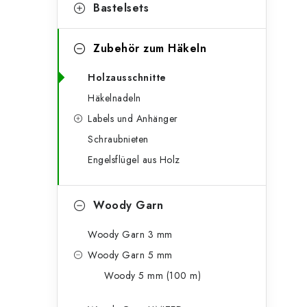
g
Bastelsets
e
o
n
r
Zubehör zum Häkeln
l
i
Holzausschnitte
e
e
Häkelnadeln
n
i
Labels und Anhänger
Schraubnieten
s
Engelsflügel aus Holz
t
e
Woody Garn
Woody Garn 3 mm
Woody Garn 5 mm
Woody 5 mm (100 m)