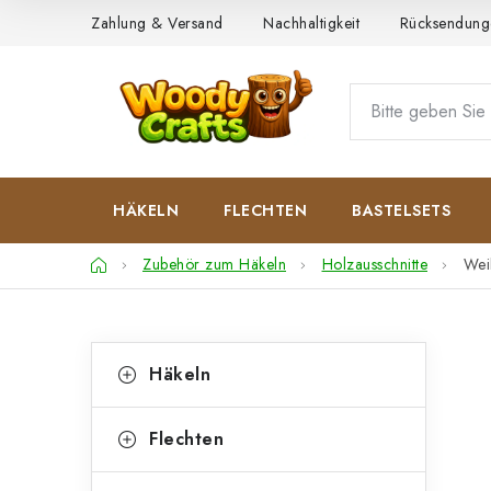
Zum
Zahlung & Versand
Nachhaltigkeit
Rücksendung
Inhalt
springen
HÄKELN
FLECHTEN
BASTELSETS
Startseite
Zubehör zum Häkeln
Holzausschnitte
Wei
S
K
Kategorien
Häkeln
überspringen
a
e
t
i
Flechten
e
t