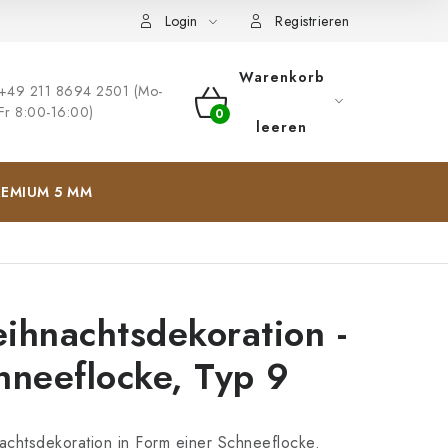
ng
Impressum
Login
Registrieren
Warenkorb
+49 211 8694 2501 (Mo-
Fr 8:00-16:00)
WARENKORB
leeren
EMIUM 5 MM
ihnachtsdekoration -
hneeflocke, Typ 9
chtsdekoration in Form einer Schneeflocke.