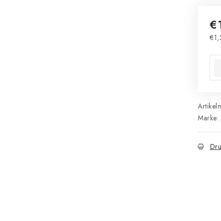
€
€1,
Ver
Artikel
Marke:
Dru