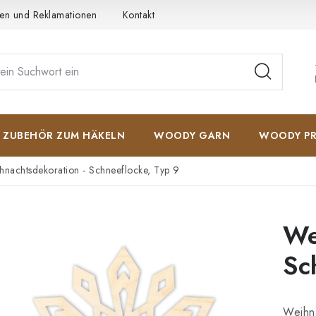
en und Reklamationen
Kontakt
AGB
Datenschutzerkläru
ZUBEHÖR ZUM HÄKELN
WOODY GARN
WOODY PR
hnachtsdekoration - Schneeflocke, Typ 9
We
Sc
Weihna