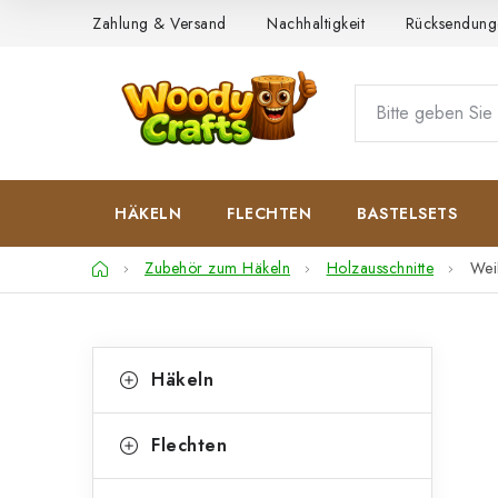
Zum
Zahlung & Versand
Nachhaltigkeit
Rücksendung
Inhalt
springen
HÄKELN
FLECHTEN
BASTELSETS
Startseite
Zubehör zum Häkeln
Holzausschnitte
Wei
S
K
Kategorien
Häkeln
überspringen
a
e
t
i
Flechten
e
t