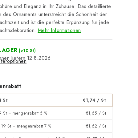
häre und Eleganz in Ihr Zuhause. Das detaillierte
 des Ornaments unterstreicht die Schönheit der
chtszeit und ist die perfekte Ergänzung für jede
chtsdekoration.
Mehr Informationen
LAGER
(>10 St)
12.8.2026
eferoptionen
enrabatt
4 St
€1,74
/ St
 9 St = mengenrabatt 5 %
€1,65
/ St
- 19 St = mengenrabatt 7 %
€1,62
/ St