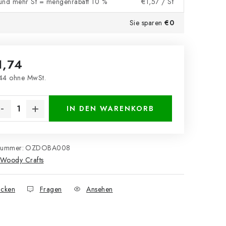
und mehr St = mengenrabatt 10 %
€1,57
/ St
Sie sparen
€0
1,74
44 ohne MwSt.
kaufspreis:
IN DEN WARENKORB
nummer:
OZDOBA008
Woody Crafts
cken
Fragen
Ansehen