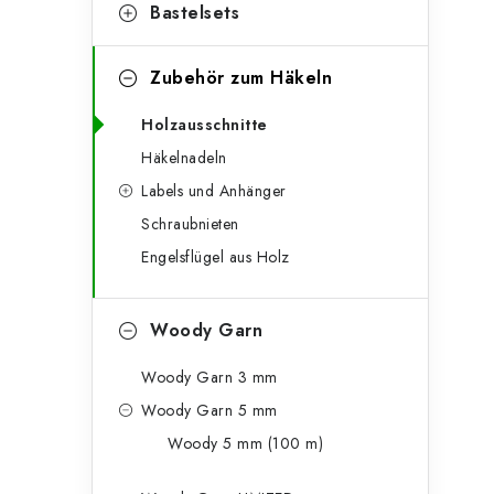
g
Bastelsets
e
o
n
r
Zubehör zum Häkeln
l
i
Holzausschnitte
e
e
Häkelnadeln
n
i
Labels und Anhänger
Schraubnieten
s
Engelsflügel aus Holz
t
e
Woody Garn
Woody Garn 3 mm
Woody Garn 5 mm
Woody 5 mm (100 m)