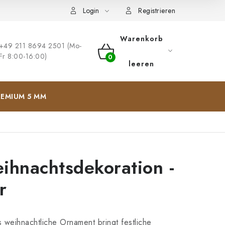
ng
Impressum
Login
Registrieren
Warenkorb
+49 211 8694 2501 (Mo-
Fr 8:00-16:00)
WARENKORB
leeren
EMIUM 5 MM
ihnachtsdekoration -
r
 weihnachtliche Ornament bringt festliche