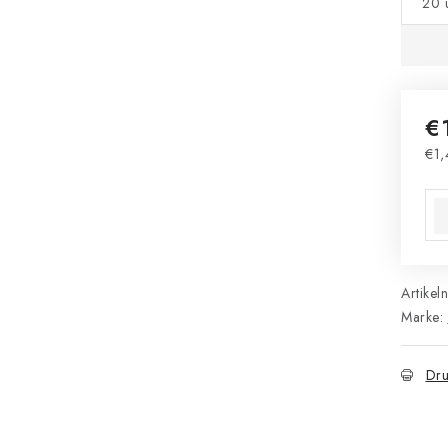
20 
€
€1,
Ver
Artikel
Marke:
Dru