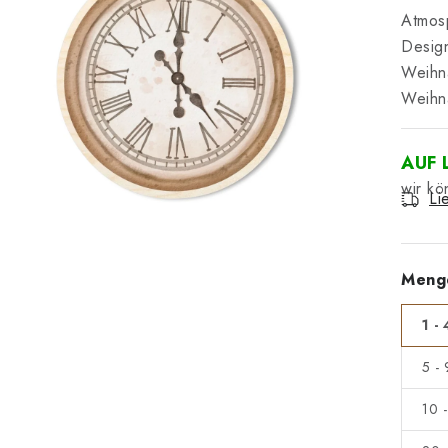
Atmosp
Design
Weihna
Weihna
AUF 
Li
Meng
1 - 
5 -
10 