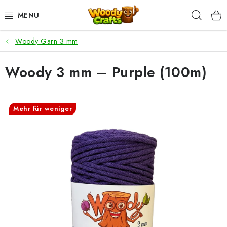
Zum
Such
Inhalt
springen
Woody Garn 3 mm
HÄKELN
Woody 3 mm – Purple (100m)
FLECHTEN
BASTELSETS
Mehr für weniger
ZUBEHÖR ZUM HÄKELN
WOODY GARN
WOODY PREMIUM 5 MM
Zahlung & Versand
Nachhaltigkeit
Rücksendungen und Reklamationen
Kontakt
AGB