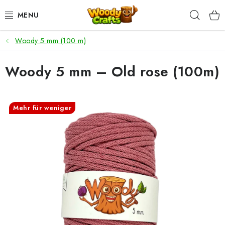
Zum
Such
Inhalt
springen
Woody 5 mm (100 m)
HÄKELN
Woody 5 mm – Old rose (100m)
FLECHTEN
BASTELSETS
Mehr für weniger
ZUBEHÖR ZUM HÄKELN
WOODY GARN
WOODY PREMIUM 5 MM
Zahlung & Versand
Nachhaltigkeit
Rücksendungen und Reklamationen
Kontakt
AGB