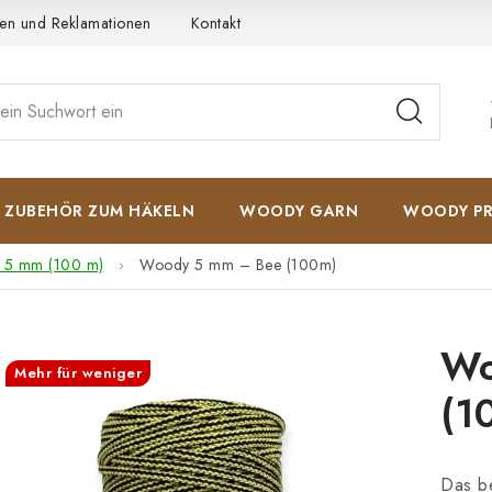
en und Reklamationen
Kontakt
AGB
Datenschutzerkläru
ZUBEHÖR ZUM HÄKELN
WOODY GARN
WOODY PR
 5 mm (100 m)
Woody 5 mm – Bee (100m)
Wo
Mehr für weniger
(1
Das b