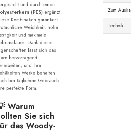
ergestellt und durch einen
Zum Auskä
olyesterkern (PES)
ergänzt.
iese Kombination garantiert
Technik
rstaunliche Weichheit, hohe
estigkeit und maximale
ebensdauer. Dank dieser
igenschaften lässt sich das
arn hervorragend
erarbeiten, und Ihre
ehäkelten Werke behalten
uch bei täglichem Gebrauch
hre perfekte Form.
💡 Warum
sollten Sie sich
für das Woody-