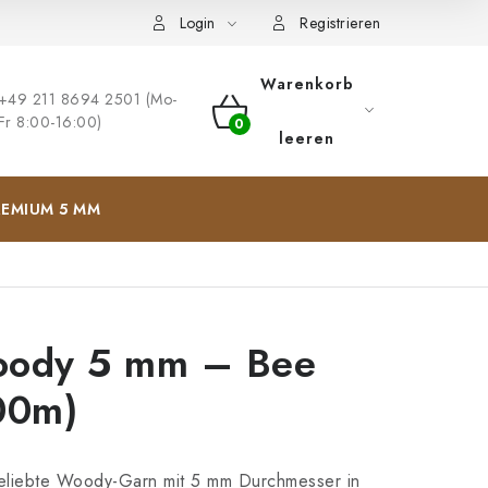
ng
Impressum
Login
Registrieren
Warenkorb
+49 211 8694 2501 (Mo-
Fr 8:00-16:00)
WARENKORB
leeren
EMIUM 5 MM
ody 5 mm – Bee
00m)
eliebte Woody-Garn mit 5 mm Durchmesser in