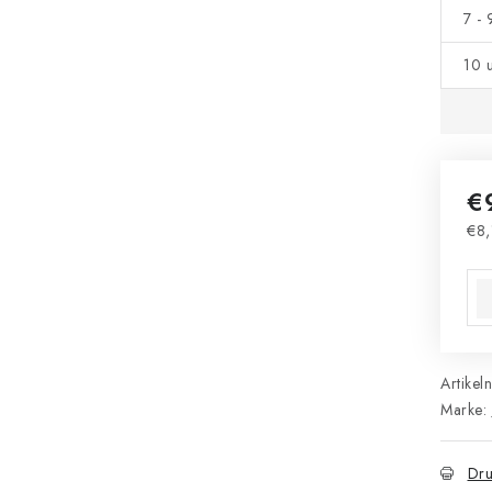
7 -
10 
€
€8,
Ver
Artikel
Marke:
Dru