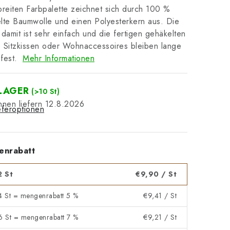
breiten Farbpalette zeichnet sich durch 100 %
lte Baumwolle und einen Polyesterkern aus. Die
 damit ist sehr einfach und die fertigen gehäkelten
 Sitzkissen oder Wohnaccessoires bleiben lange
fest.
Mehr Informationen
LAGER
(>10 St)
12.8.2026
eferoptionen
enrabatt
2 St
€9,90
/ St
 4 St = mengenrabatt 5 %
€9,41
/ St
 6 St = mengenrabatt 7 %
€9,21
/ St