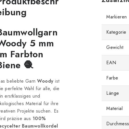
Produktbeschr
eibung
Markieren
Baumwollgarn
Kategorie
Woody 5 mm
Gewicht
im Farbton
Biene 🧶
EAN
Farbe
as beliebte Garn
Woody
ist
ie perfekte Wahl für alle, die
Länge
in erstklassiges und
kologisches Material für ihre
Material
reativen Projekte suchen. Es
ird präzise aus
100%
Durchmess
ecycelter Baumwollkordel