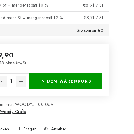
 9 St = mengenrabatt 10 %
€8,91
/ St
und mehr St = mengenrabatt 12 %
€8,71
/ St
Sie sparen
€0
9,90
18 ohne MwSt.
kaufspreis:
IN DEN WARENKORB
nummer:
WOODY5-100-069
Woody Crafts
cken
Fragen
Ansehen