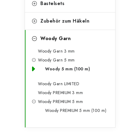
g
Bastelsets
e
o
n
r
Zubehör zum Häkeln
l
i
Woody Garn
e
e
n
Woody Garn 3 mm
i
Woody Garn 5 mm
s
Woody 5 mm (100 m)
t
Woody Garn LIMITED
e
Woody PREMIUM 3 mm
Woody PREMIUM 5 mm
Woody PREMIUM 5 mm (100 m)