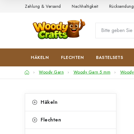
Zum
Zahlung & Versand
Nachhaltigkeit
Rücksendung
Inhalt
springen
HÄKELN
FLECHTEN
BASTELSETS
Startseite
Woody Garn
Woody Garn 5 mm
Woody
S
K
Kategorien
Häkeln
überspringen
a
e
t
i
Flechten
e
t