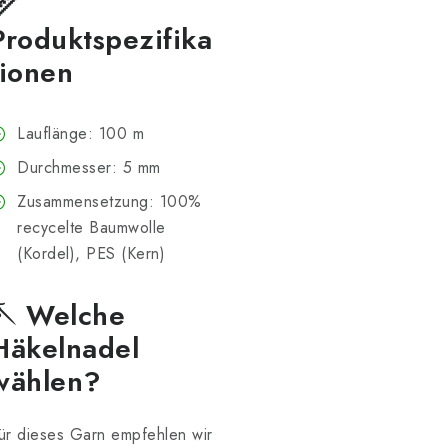
📏
Produktspezifika
tionen
Lauflänge: 100 m
Durchmesser: 5 mm
Zusammensetzung: 100%
recycelte Baumwolle
(Kordel), PES (Kern)
🪡 Welche
Häkelnadel
wählen?
ür dieses Garn empfehlen wir