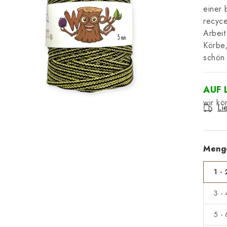
einer 
recyce
Arbeit
Körbe,
schön 
AUF 
Li
Meng
1 - 
3 -
5 -