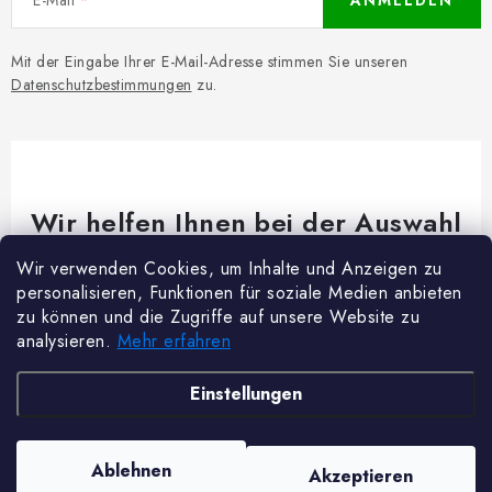
ANMELDEN
Mit der Eingabe Ihrer E-Mail-Adresse stimmen Sie unseren
Datenschutzbestimmungen
zu.
Wir helfen Ihnen bei der Auswahl
Brauchen Sie Rat bei etwas? Wir sind für dich da!
Wir verwenden Cookies, um Inhalte und Anzeigen zu
personalisieren, Funktionen für soziale Medien anbieten
Kundenservice
@
woodycrafts.de
zu können und die Zugriffe auf unsere Website zu
analysieren.
Mehr erfahren
+49 211 8694 2501 (Mo-Fr 8:00-16:00)
F
Einstellungen
u
ß
Copyright 2026
Woody Crafts
. Alle Rechte vorbehalten.
Cookie-Einstellungen
Ablehnen
Akzeptieren
z
ändern