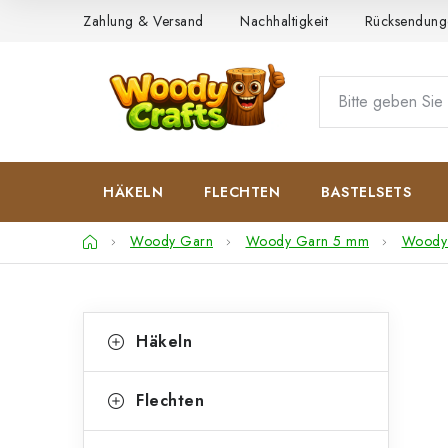
Zum
Zahlung & Versand
Nachhaltigkeit
Rücksendung
Inhalt
springen
HÄKELN
FLECHTEN
BASTELSETS
Startseite
Woody Garn
Woody Garn 5 mm
Woody
S
K
Kategorien
Häkeln
überspringen
a
e
t
i
Flechten
e
t