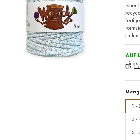
einer 
recyce
fertig
formst
im In
AUF 
Li
Meng
1 - 
3 -
5 -