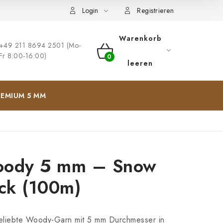
ng
Impressum
Login
Registrieren
Warenkorb
+49 211 8694 2501 (Mo-
Fr 8:00-16:00)
WARENKORB
leeren
EMIUM 5 MM
ody 5 mm – Snow
ock (100m)
eliebte Woody-Garn mit 5 mm Durchmesser in