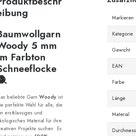
Produktbeschr
eibung
Markieren
Baumwollgarn
Kategorie
Woody 5 mm
Gewicht
im Farbton
Schneeflocke
EAN
🧶
Farbe
as beliebte Garn
Woody
ist
Länge
ie perfekte Wahl für alle, die
in erstklassiges und
Material
kologisches Material für ihre
reativen Projekte suchen. Es
Durchmess