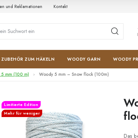
en und Reklamationen
Kontakt
AGB
Datenschutzerkläru
ZUBEHÖR ZUM HÄKELN
WOODY GARN
WOODY PR
 5 mm (100 m)
Woody 5 mm – Snow flock (100m)
Wo
Limitierte Edition
fl
Mehr für weniger
Das b