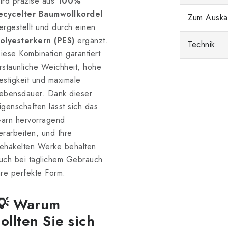
ird präzise aus
100%
ecycelter Baumwollkordel
Zum Auskä
ergestellt und durch einen
olyesterkern (PES)
ergänzt.
Technik
iese Kombination garantiert
rstaunliche Weichheit, hohe
estigkeit und maximale
ebensdauer. Dank dieser
igenschaften lässt sich das
arn hervorragend
erarbeiten, und Ihre
ehäkelten Werke behalten
uch bei täglichem Gebrauch
hre perfekte Form.
💡 Warum
sollten Sie sich