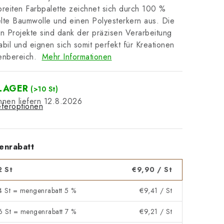
breiten Farbpalette zeichnet sich durch 100 %
lte Baumwolle und einen Polyesterkern aus. Die
en Projekte sind dank der präzisen Verarbeitung
abil und eignen sich somit perfekt für Kreationen
nenbereich.
Mehr Informationen
LAGER
(>10 St)
12.8.2026
eferoptionen
enrabatt
2 St
€9,90
/ St
 4 St = mengenrabatt 5 %
€9,41
/ St
 6 St = mengenrabatt 7 %
€9,21
/ St