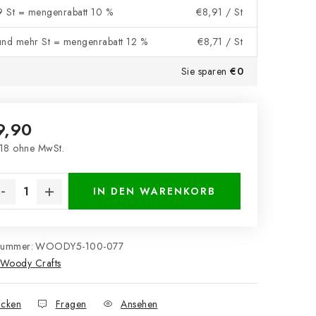
 9 St = mengenrabatt 10 %
€8,91
/ St
und mehr St = mengenrabatt 12 %
€8,71
/ St
Sie sparen
€0
9,90
18 ohne MwSt.
kaufspreis:
IN DEN WARENKORB
nummer:
WOODY5-100-077
Woody Crafts
cken
Fragen
Ansehen