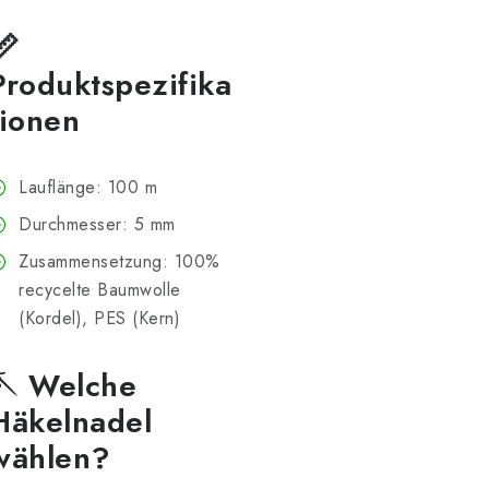
📏
Produktspezifika
tionen
Lauflänge: 100 m
Durchmesser: 5 mm
Zusammensetzung: 100%
recycelte Baumwolle
(Kordel), PES (Kern)
🪡 Welche
Häkelnadel
wählen?