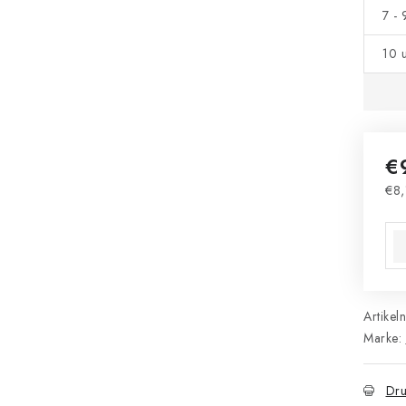
7 -
10 
€
€8,
Ver
Artikel
Marke:
Dru