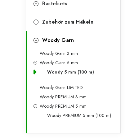
g
Bastelsets
e
o
n
r
Zubehör zum Häkeln
l
i
Woody Garn
e
e
n
Woody Garn 3 mm
i
Woody Garn 5 mm
s
Woody 5 mm (100 m)
t
Woody Garn LIMITED
e
Woody PREMIUM 3 mm
Woody PREMIUM 5 mm
Woody PREMIUM 5 mm (100 m)