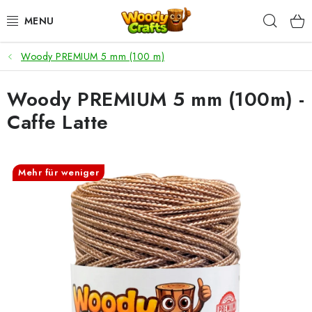
Zum
Such
Inhalt
springen
Woody PREMIUM 5 mm (100 m)
HÄKELN
Woody PREMIUM 5 mm (100m) -
FLECHTEN
Caffe Latte
BASTELSETS
ZUBEHÖR ZUM HÄKELN
Mehr für weniger
WOODY GARN
WOODY PREMIUM 5 MM
Zahlung & Versand
Nachhaltigkeit
Rücksendungen und Reklamationen
Kontakt
AGB