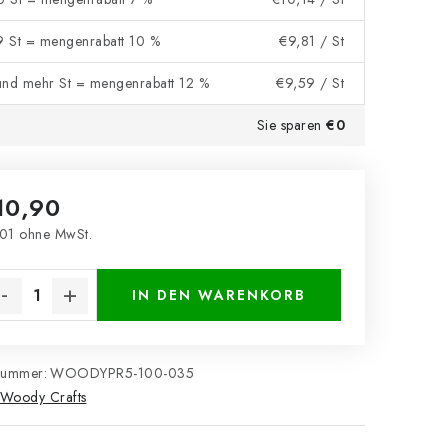
 9 St = mengenrabatt 10 %
€9,81
/ St
und mehr St = mengenrabatt 12 %
€9,59
/ St
Sie sparen
€0
10,90
01 ohne MwSt.
kaufspreis:
IN DEN WARENKORB
nummer:
WOODYPR5-100-035
Woody Crafts