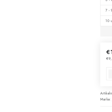
7 -
10 
€
€9,
Ver
Artikel
Marke: