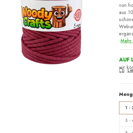
von ho
aus 10
schöne
Webun
ergänz
Mehr 
AUF 
Li
Meng
1 - 
3 -
5 -