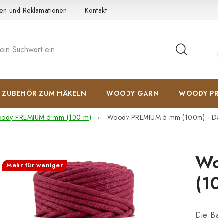
en und Reklamationen
Kontakt
AGB
Datenschutzerkläru
ZUBEHÖR ZUM HÄKELN
WOODY GARN
WOODY PR
ody PREMIUM 5 mm (100 m)
Woody PREMIUM 5 mm (100m) - Da
Wo
Mehr für weniger
(1
Die B