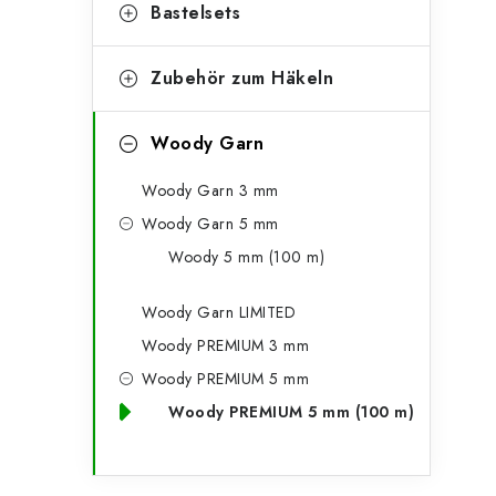
g
Bastelsets
e
o
n
r
Zubehör zum Häkeln
l
i
Woody Garn
e
e
n
Woody Garn 3 mm
i
Woody Garn 5 mm
s
Woody 5 mm (100 m)
t
Woody Garn LIMITED
e
Woody PREMIUM 3 mm
Woody PREMIUM 5 mm
Woody PREMIUM 5 mm (100 m)