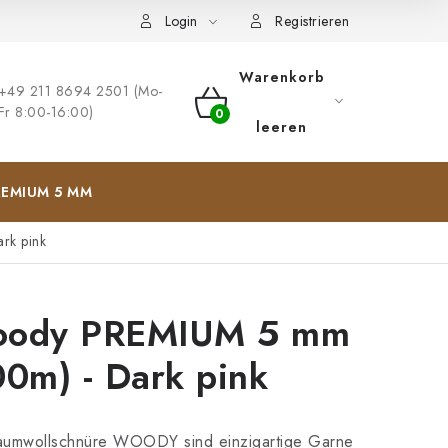
ng
Impressum
Login
Registrieren
Warenkorb
+49 211 8694 2501 (Mo-
Fr 8:00-16:00)
WARENKORB
leeren
EMIUM 5 MM
rk pink
ody PREMIUM 5 mm
00m) - Dark pink
aumwollschnüre WOODY sind einzigartige Garne