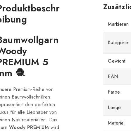
Produktbeschr
Zusätzl
eibung
Markieren
Baumwollgarn
Kategorie
Woody
PREMIUM 5
Gewicht
mm 🧶
EAN
nsere Premium-Reihe von
Farbe
einen Baumwollschnüren
epräsentiert den perfekten
Länge
uxus für alle Liebhaber von
einen Naturmaterialien. Das
Material
arn
Woody PREMIUM
wird