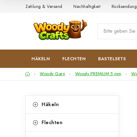
Zum
Zahlung & Versand
Nachhaltigkeit
Rücksendung
Inhalt
springen
HÄKELN
FLECHTEN
BASTELSETS
Startseite
Woody Garn
Woody PREMIUM 5 mm
Wo
S
K
Kategorien
Häkeln
überspringen
a
e
t
i
Flechten
e
t