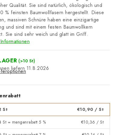
her Qualität. Sie sind natürlich, ökologisch und
0 % feinsten Baumwollfasern hergestellt. Diese
n, massiven Schnüre haben eine einzigartige
g und sind mit einem festen Baumwollkern
t. Sie sind sehr weich und glatt im Griff.
Informationen
LAGER
(>10 St)
11.8.2026
eferoptionen
enrabatt
2 St
€10,90
/ St
 4 St = mengenrabatt 5 %
€10,36
/ St
 6 St = mengenrabatt 7 %
€10,14
/ St