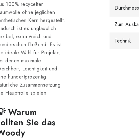
us 100% recycelter
Durchmess
aumwolle ohne jeglichen
ynthetischen Kern hergestellt.
Zum Auskä
adurch ist es unglaublich
lexibel, extra weich und
Technik
underschön fließend. Es ist
ie ideale Wahl für Projekte,
ei denen maximale
eichheit, Leichtigkeit und
ine hundertprozentig
atürliche Zusammensetzung
ie Hauptrolle spielen.
💡 Warum
sollten Sie das
Woody