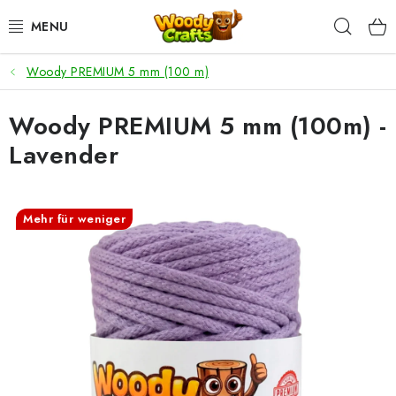
Zum
Such
Inhalt
springen
Woody PREMIUM 5 mm (100 m)
HÄKELN
Woody PREMIUM 5 mm (100m) -
FLECHTEN
Lavender
BASTELSETS
ZUBEHÖR ZUM HÄKELN
Mehr für weniger
WOODY GARN
WOODY PREMIUM 5 MM
Zahlung & Versand
Nachhaltigkeit
Rücksendungen und Reklamationen
Kontakt
AGB