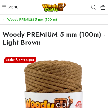
Zum
Such
Inhalt
springen
Woody PREMIUM 5 mm (100 m)
HÄKELN
Woody PREMIUM 5 mm (100m) -
FLECHTEN
Light Brown
BASTELSETS
ZUBEHÖR ZUM HÄKELN
Mehr für weniger
WOODY GARN
WOODY PREMIUM 5 MM
Zahlung & Versand
Nachhaltigkeit
Rücksendungen und Reklamationen
Kontakt
AGB