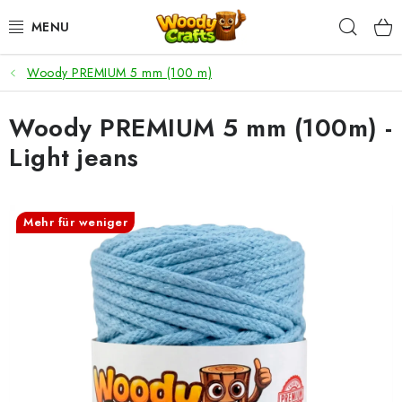
Zum
Such
Inhalt
springen
Woody PREMIUM 5 mm (100 m)
HÄKELN
Woody PREMIUM 5 mm (100m) -
FLECHTEN
Light jeans
BASTELSETS
ZUBEHÖR ZUM HÄKELN
Mehr für weniger
WOODY GARN
WOODY PREMIUM 5 MM
Zahlung & Versand
Nachhaltigkeit
Rücksendungen und Reklamationen
Kontakt
AGB