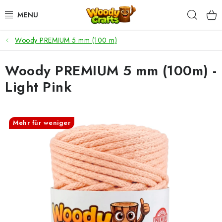
Zum
Such
Inhalt
springen
Woody PREMIUM 5 mm (100 m)
HÄKELN
Woody PREMIUM 5 mm (100m) -
FLECHTEN
Light Pink
BASTELSETS
ZUBEHÖR ZUM HÄKELN
Mehr für weniger
WOODY GARN
WOODY PREMIUM 5 MM
Zahlung & Versand
Nachhaltigkeit
Rücksendungen und Reklamationen
Kontakt
AGB