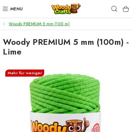
Zum
Such
Inhalt
springen
Woody PREMIUM 5 mm (100 m)
HÄKELN
Woody PREMIUM 5 mm (100m) -
FLECHTEN
Lime
BASTELSETS
ZUBEHÖR ZUM HÄKELN
Mehr für weniger
WOODY GARN
WOODY PREMIUM 5 MM
Zahlung & Versand
Nachhaltigkeit
Rücksendungen und Reklamationen
Kontakt
AGB