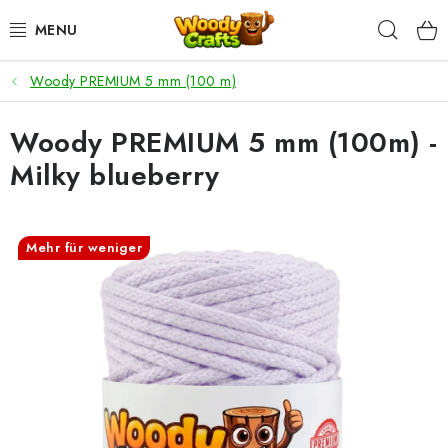
Zum
Such
Inhalt
springen
Woody PREMIUM 5 mm (100 m)
HÄKELN
Woody PREMIUM 5 mm (100m) -
FLECHTEN
Milky blueberry
BASTELSETS
ZUBEHÖR ZUM HÄKELN
Mehr für weniger
WOODY GARN
WOODY PREMIUM 5 MM
Zahlung & Versand
Nachhaltigkeit
Rücksendungen und Reklamationen
Kontakt
AGB