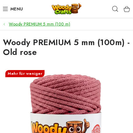
Zum
Such
Inhalt
springen
Woody PREMIUM 5 mm (100 m)
HÄKELN
Woody PREMIUM 5 mm (100m) -
FLECHTEN
Old rose
BASTELSETS
ZUBEHÖR ZUM HÄKELN
Mehr für weniger
WOODY GARN
WOODY PREMIUM 5 MM
Zahlung & Versand
Nachhaltigkeit
Rücksendungen und Reklamationen
Kontakt
AGB