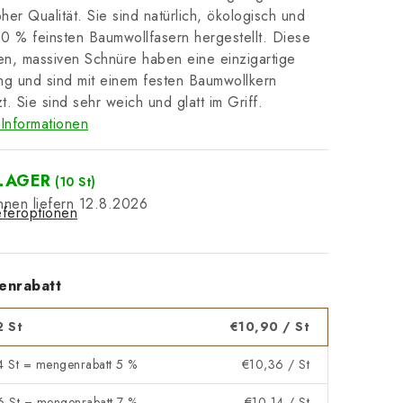
her Qualität. Sie sind natürlich, ökologisch und
0 % feinsten Baumwollfasern hergestellt. Diese
n, massiven Schnüre haben eine einzigartige
g und sind mit einem festen Baumwollkern
t. Sie sind sehr weich und glatt im Griff.
Informationen
LAGER
(10 St)
12.8.2026
eferoptionen
enrabatt
2 St
€10,90
/ St
 4 St = mengenrabatt 5 %
€10,36
/ St
 6 St = mengenrabatt 7 %
€10,14
/ St