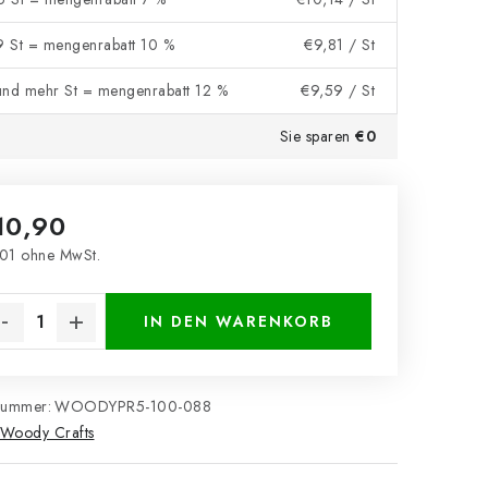
 9 St = mengenrabatt 10 %
€9,81
/ St
und mehr St = mengenrabatt 12 %
€9,59
/ St
Sie sparen
€0
10,90
01 ohne MwSt.
kaufspreis:
IN DEN WARENKORB
nummer:
WOODYPR5-100-088
Woody Crafts