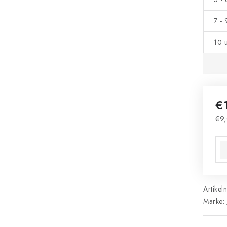
7 -
10 
€
€9,
Ver
Artikel
Marke: