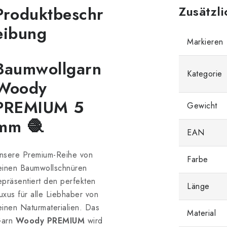
Produktbeschr
Zusätzl
eibung
Markieren
Baumwollgarn
Kategorie
Woody
PREMIUM 5
Gewicht
mm 🧶
EAN
nsere Premium-Reihe von
Farbe
einen Baumwollschnüren
epräsentiert den perfekten
Länge
uxus für alle Liebhaber von
einen Naturmaterialien. Das
Material
arn
Woody PREMIUM
wird