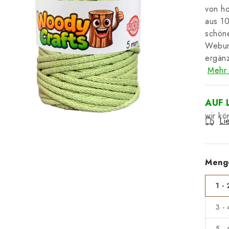
von ho
aus 10
schöne
Webun
ergänz
Mehr 
AUF 
Li
Meng
1 - 
3 -
5 -