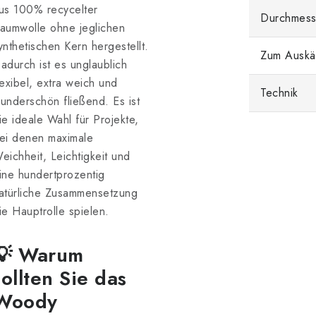
us 100% recycelter
Durchmess
aumwolle ohne jeglichen
ynthetischen Kern hergestellt.
Zum Auskä
adurch ist es unglaublich
lexibel, extra weich und
Technik
underschön fließend. Es ist
ie ideale Wahl für Projekte,
ei denen maximale
eichheit, Leichtigkeit und
ine hundertprozentig
atürliche Zusammensetzung
ie Hauptrolle spielen.
💡 Warum
sollten Sie das
Woody