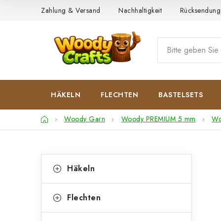
Zum
Zahlung & Versand
Nachhaltigkeit
Rücksendung
Inhalt
springen
HÄKELN
FLECHTEN
BASTELSETS
Startseite
Woody Garn
Woody PREMIUM 5 mm
Wo
S
K
Kategorien
Häkeln
überspringen
a
e
t
i
Flechten
e
t