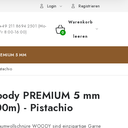
ng
Impressum
Login
Registrieren
Warenkorb
+49 211 8694 2501 (Mo-
Fr 8:00-16:00)
WARENKORB
leeren
EMIUM 5 MM
tachio
ody PREMIUM 5 mm
00m) - Pistachio
aumwollschnüre WOODY sind einzigartige Garne