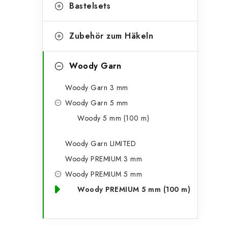
g
Bastelsets
e
o
n
r
Zubehör zum Häkeln
l
i
Woody Garn
e
e
n
Woody Garn 3 mm
i
Woody Garn 5 mm
s
Woody 5 mm (100 m)
t
Woody Garn LIMITED
e
Woody PREMIUM 3 mm
Woody PREMIUM 5 mm
Woody PREMIUM 5 mm (100 m)