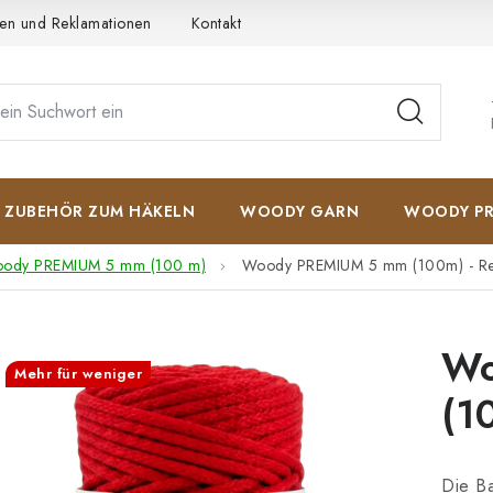
en und Reklamationen
Kontakt
AGB
Datenschutzerkläru
ZUBEHÖR ZUM HÄKELN
WOODY GARN
WOODY PR
ody PREMIUM 5 mm (100 m)
Woody PREMIUM 5 mm (100m) - R
Wo
Mehr für weniger
(1
Die B