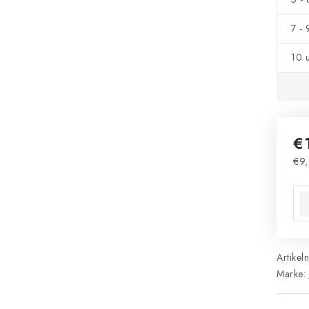
7 -
10 
€
€9,
Ver
Artikel
Marke: