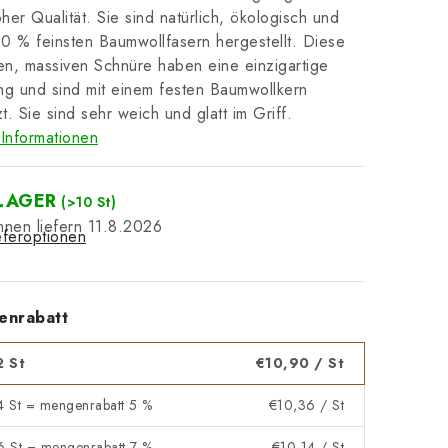
her Qualität. Sie sind natürlich, ökologisch und
0 % feinsten Baumwollfasern hergestellt. Diese
n, massiven Schnüre haben eine einzigartige
g und sind mit einem festen Baumwollkern
t. Sie sind sehr weich und glatt im Griff.
Informationen
LAGER
(>10 St)
11.8.2026
eferoptionen
enrabatt
2 St
€10,90
/ St
 4 St = mengenrabatt 5 %
€10,36
/ St
 6 St = mengenrabatt 7 %
€10,14
/ St