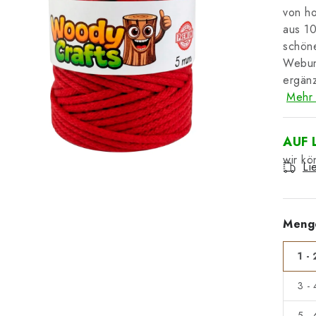
von ho
aus 10
schöne
Webun
ergänz
Mehr 
AUF 
Li
Meng
1 - 
3 -
5 -