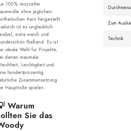
us 100% recycelter
Durchmess
aumwolle ohne jeglichen
ynthetischen Kern hergestellt.
Zum Auskä
adurch ist es unglaublich
lexibel, extra weich und
Technik
underschön fließend. Es ist
ie ideale Wahl für Projekte,
ei denen maximale
eichheit, Leichtigkeit und
ine hundertprozentig
atürliche Zusammensetzung
ie Hauptrolle spielen.
💡 Warum
sollten Sie das
Woody