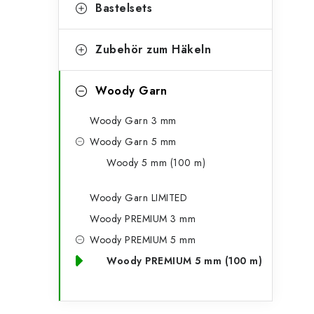
g
Bastelsets
e
o
n
r
Zubehör zum Häkeln
l
i
Woody Garn
e
e
n
Woody Garn 3 mm
i
Woody Garn 5 mm
s
Woody 5 mm (100 m)
t
Woody Garn LIMITED
e
Woody PREMIUM 3 mm
Woody PREMIUM 5 mm
Woody PREMIUM 5 mm (100 m)