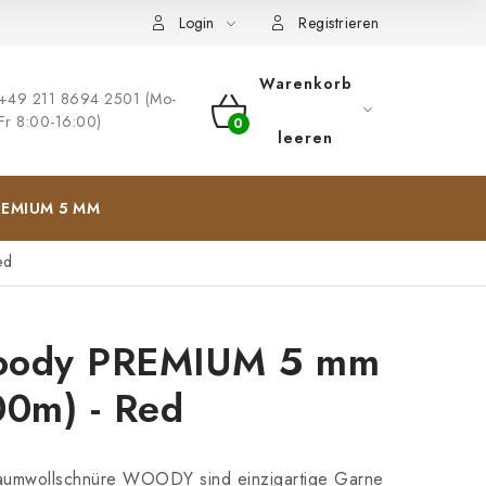
ng
Impressum
Login
Registrieren
Warenkorb
+49 211 8694 2501 (Mo-
Fr 8:00-16:00)
WARENKORB
leeren
EMIUM 5 MM
ed
ody PREMIUM 5 mm
00m) - Red
aumwollschnüre WOODY sind einzigartige Garne