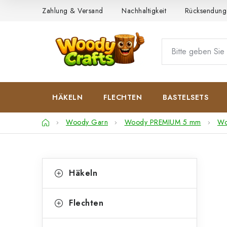
Zum
Zahlung & Versand
Nachhaltigkeit
Rücksendung
Inhalt
springen
HÄKELN
FLECHTEN
BASTELSETS
Startseite
Woody Garn
Woody PREMIUM 5 mm
Wo
S
K
Kategorien
Häkeln
überspringen
a
e
t
i
Flechten
e
t