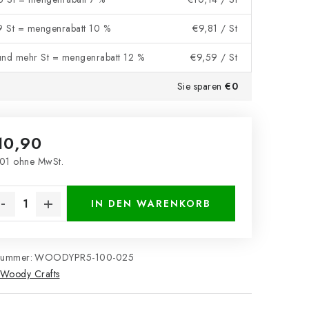
 9 St = mengenrabatt 10 %
€9,81
/ St
und mehr St = mengenrabatt 12 %
€9,59
/ St
Sie sparen
€0
10,90
01 ohne MwSt.
kaufspreis:
IN DEN WARENKORB
nummer:
WOODYPR5-100-025
Woody Crafts