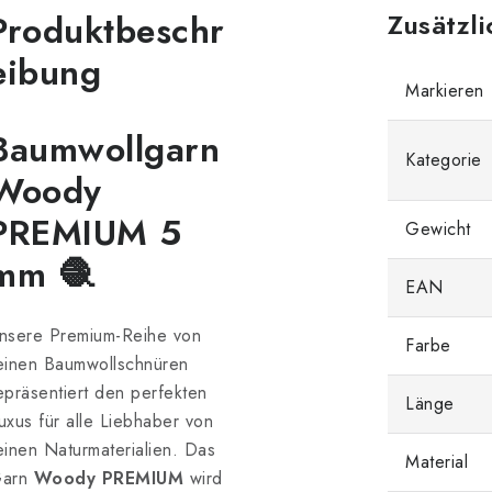
Produktbeschr
Zusätzl
eibung
Markieren
Baumwollgarn
Kategorie
Woody
PREMIUM 5
Gewicht
mm 🧶
EAN
nsere Premium-Reihe von
Farbe
einen Baumwollschnüren
epräsentiert den perfekten
Länge
uxus für alle Liebhaber von
einen Naturmaterialien. Das
Material
arn
Woody PREMIUM
wird