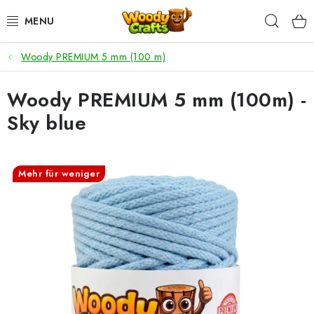
Zum
Such
Inhalt
springen
Woody PREMIUM 5 mm (100 m)
HÄKELN
Woody PREMIUM 5 mm (100m) -
FLECHTEN
Sky blue
BASTELSETS
ZUBEHÖR ZUM HÄKELN
Mehr für weniger
WOODY GARN
WOODY PREMIUM 5 MM
Zahlung & Versand
Nachhaltigkeit
Rücksendungen und Reklamationen
Kontakt
AGB