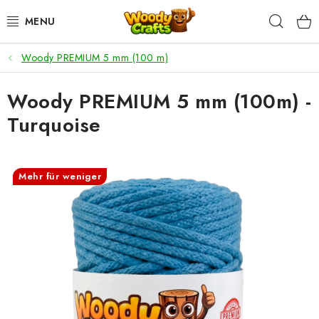
Zum
Such
Inhalt
springen
Woody PREMIUM 5 mm (100 m)
HÄKELN
Woody PREMIUM 5 mm (100m) -
FLECHTEN
Turquoise
BASTELSETS
ZUBEHÖR ZUM HÄKELN
Mehr für weniger
WOODY GARN
WOODY PREMIUM 5 MM
Zahlung & Versand
Nachhaltigkeit
Rücksendungen und Reklamationen
Kontakt
AGB