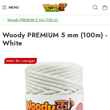
Zum
Such
Inhalt
springen
Woody PREMIUM 5 mm (100 m)
HÄKELN
Woody PREMIUM 5 mm (100m) -
FLECHTEN
White
BASTELSETS
ZUBEHÖR ZUM HÄKELN
Mehr für weniger
WOODY GARN
WOODY PREMIUM 5 MM
Zahlung & Versand
Nachhaltigkeit
Rücksendungen und Reklamationen
Kontakt
AGB