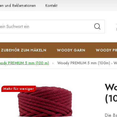
en und Reklamationen
Kontakt
AGB
Datenschutzerkläru
ZUBEHÖR ZUM HÄKELN
WOODY GARN
WOODY PR
ody PREMIUM 5 mm (100 m)
Woody PREMIUM 5 mm (100m) - W
Wo
Mehr für weniger
(1
Die B