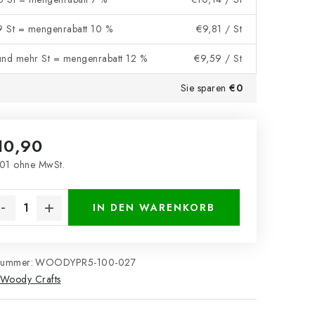
 9 St = mengenrabatt 10 %
€9,81
/ St
und mehr St = mengenrabatt 12 %
€9,59
/ St
Sie sparen
€0
10,90
01 ohne MwSt.
kaufspreis:
IN DEN WARENKORB
nummer:
WOODYPR5-100-027
Woody Crafts