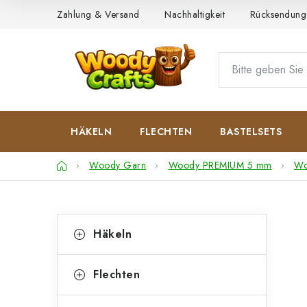
Zum
Zahlung & Versand
Nachhaltigkeit
Rücksendung
Inhalt
springen
HÄKELN
FLECHTEN
BASTELSETS
Startseite
Woody Garn
Woody PREMIUM 5 mm
Wo
S
K
Kategorien
Häkeln
überspringen
a
e
t
i
Flechten
e
t