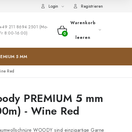
ng
Impressum
Login
Registrieren
Warenkorb
+49 211 8694 2501 (Mo-
Fr 8:00-16:00)
WARENKORB
leeren
EMIUM 5 MM
ine Red
ody PREMIUM 5 mm
00m) - Wine Red
aumwollschnüre WOODY sind einzigartige Garne