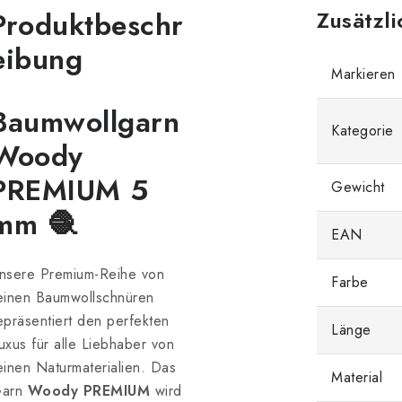
Produktbeschr
Zusätzl
eibung
Markieren
Baumwollgarn
Kategorie
Woody
PREMIUM 5
Gewicht
mm 🧶
EAN
nsere Premium-Reihe von
Farbe
einen Baumwollschnüren
epräsentiert den perfekten
Länge
uxus für alle Liebhaber von
einen Naturmaterialien. Das
Material
arn
Woody PREMIUM
wird