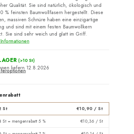
her Qualität. Sie sind natürlich, ökologisch und
0 % feinsten Baumwollfasern hergestellt. Diese
n, massiven Schnüre haben eine einzigartige
g und sind mit einem festen Baumwollkern
t. Sie sind sehr weich und glatt im Griff.
Informationen
LAGER
(>10 St)
12.8.2026
eferoptionen
enrabatt
2 St
€10,90
/ St
 4 St = mengenrabatt 5 %
€10,36
/ St
 6 St = mengenrabatt 7 %
€10,14
/ St