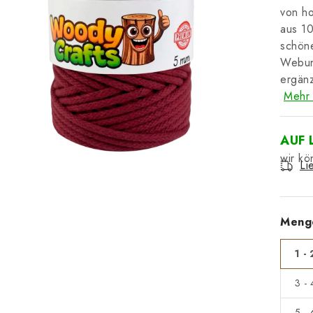
von ho
aus 10
schöne
Webun
ergänz
Mehr 
AUF 
Li
Meng
1 - 
3 -
5 -