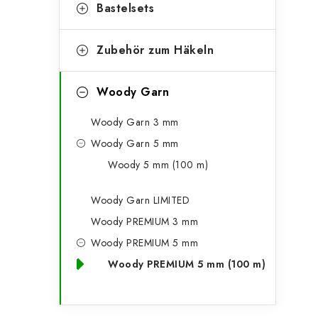
g
Bastelsets
e
o
n
r
Zubehör zum Häkeln
l
i
Woody Garn
e
e
n
Woody Garn 3 mm
i
Woody Garn 5 mm
s
Woody 5 mm (100 m)
t
Woody Garn LIMITED
e
Woody PREMIUM 3 mm
Woody PREMIUM 5 mm
Woody PREMIUM 5 mm (100 m)