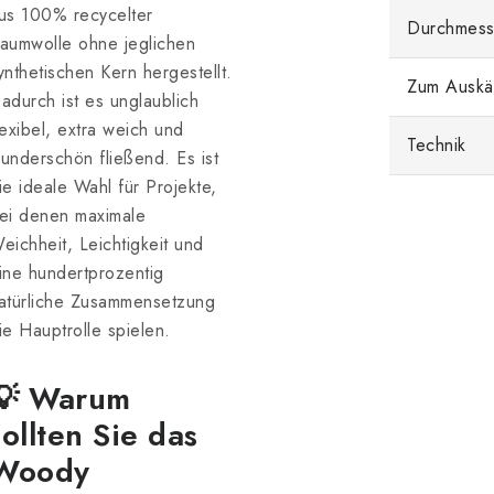
us 100% recycelter
Durchmess
aumwolle ohne jeglichen
ynthetischen Kern hergestellt.
Zum Auskä
adurch ist es unglaublich
lexibel, extra weich und
Technik
underschön fließend. Es ist
ie ideale Wahl für Projekte,
ei denen maximale
eichheit, Leichtigkeit und
ine hundertprozentig
atürliche Zusammensetzung
ie Hauptrolle spielen.
💡 Warum
sollten Sie das
Woody