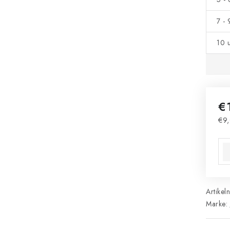
7 -
10 
€
€9,
Ver
Artikel
Marke: