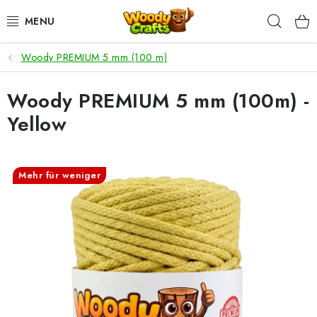
Zum
Such
Inhalt
springen
Woody PREMIUM 5 mm (100 m)
HÄKELN
Woody PREMIUM 5 mm (100m) -
FLECHTEN
Yellow
BASTELSETS
ZUBEHÖR ZUM HÄKELN
Mehr für weniger
WOODY GARN
WOODY PREMIUM 5 MM
Zahlung & Versand
Nachhaltigkeit
Rücksendungen und Reklamationen
Kontakt
AGB