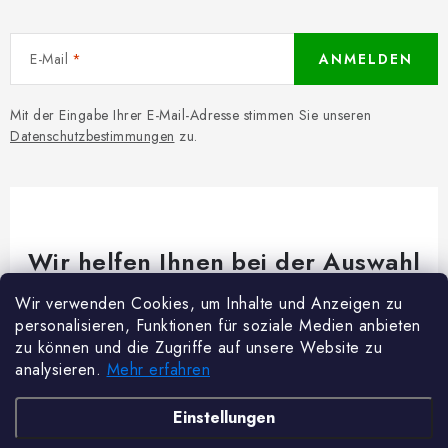
E-Mail
ANMELDEN
Mit der Eingabe Ihrer E-Mail-Adresse stimmen Sie unseren
Datenschutzbestimmungen
zu.
Wir helfen Ihnen bei der Auswahl
Brauchen Sie Rat bei etwas? Wir sind für dich da!
Wir verwenden Cookies, um Inhalte und Anzeigen zu
personalisieren, Funktionen für soziale Medien anbieten
Kundenservice
@
woodycrafts.de
zu können und die Zugriffe auf unsere Website zu
analysieren.
Mehr erfahren
+49 211 8694 2501 (Mo-Fr 8:00-16:00)
F
Einstellungen
u