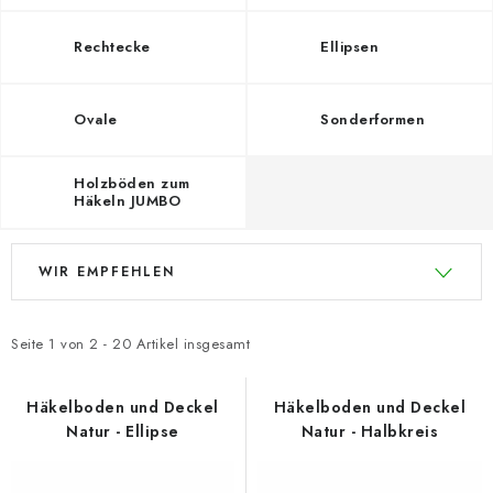
Datenschutzerklärung
Impressum
Rechtecke
Ellipsen
Ovale
Sonderformen
Holzböden zum
Häkeln JUMBO
L
P
WIR EMPFEHLEN
i
r
s
o
t
d
Seite
1
von
2
-
20
Artikel insgesamt
e
u
d
k
Häkelboden und Deckel
Häkelboden und Deckel
Natur - Ellipse
Natur - Halbkreis
e
t
r
s