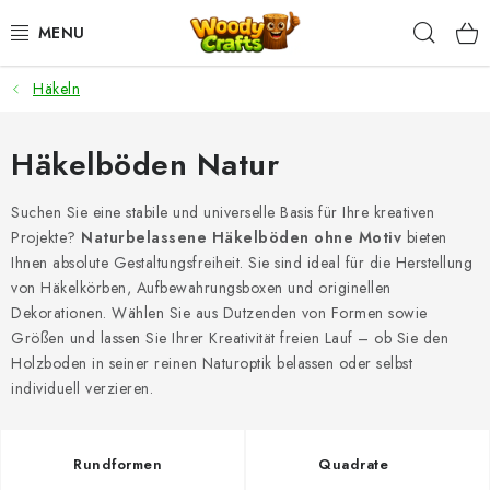
Zum
Such
Inhalt
springen
Häkeln
HÄKELN
FLECHTEN
Häkelböden Natur
BASTELSETS
Suchen Sie eine stabile und universelle Basis für Ihre kreativen
Projekte?
Naturbelassene Häkelböden ohne Motiv
bieten
Ihnen absolute Gestaltungsfreiheit. Sie sind ideal für die Herstellung
ZUBEHÖR ZUM HÄKELN
von Häkelkörben, Aufbewahrungsboxen und originellen
Dekorationen. Wählen Sie aus Dutzenden von Formen sowie
WOODY GARN
Größen und lassen Sie Ihrer Kreativität freien Lauf – ob Sie den
Holzboden in seiner reinen Naturoptik belassen oder selbst
WOODY PREMIUM 5 MM
individuell verzieren.
Zahlung & Versand
Nachhaltigkeit
Rundformen
Quadrate
Rücksendungen und Reklamationen
Kontakt
AGB