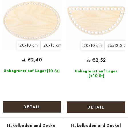
P
o
r
r
o
t
d
i
u
e
k
r
20x10 cm
20x15 cm
23x18 cm
30x15 cm
30x20
20x10 cm
25x12,5 c
t
u
e
n
€2,40
€2,52
ab
ab
g
(10 St)
Unbegrenzt auf Lager
Unbegrenzt auf Lager
(>10 St)
DETAIL
DETAIL
Häkelboden und Deckel
Häkelboden und Deckel