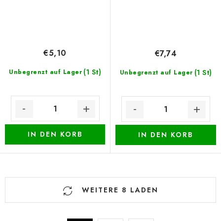
€5,10
€7,74
(1 St)
Unbegrenzt auf Lager
(1 St)
Unbegrenzt auf Lager
IN DEN KORB
IN DEN KORB
S
WEITERE 8 LADEN
t
e