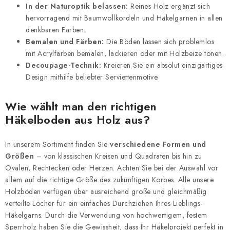
In der Naturoptik belassen:
Reines Holz ergänzt sich
e
hervorragend mit Baumwollkordeln und Häkelgarnen in allen
denkbaren Farben.
Bemalen und Färben:
Die Böden lassen sich problemlos
mit Acrylfarben bemalen, lackieren oder mit Holzbeize tönen.
Decoupage-Technik:
Kreieren Sie ein absolut einzigartiges
Design mithilfe beliebter Serviettenmotive.
Wie wählt man den richtigen
Häkelboden aus Holz aus?
In unserem Sortiment finden Sie
verschiedene Formen und
Größen
– von klassischen Kreisen und Quadraten bis hin zu
Ovalen, Rechtecken oder Herzen. Achten Sie bei der Auswahl vor
allem auf die richtige Größe des zukünftigen Korbes. Alle unsere
Holzböden verfügen über ausreichend große und gleichmäßig
verteilte Löcher für ein einfaches Durchziehen Ihres Lieblings-
Häkelgarns. Durch die Verwendung von hochwertigem, festem
Sperrholz haben Sie die Gewissheit, dass Ihr Häkelprojekt perfekt in