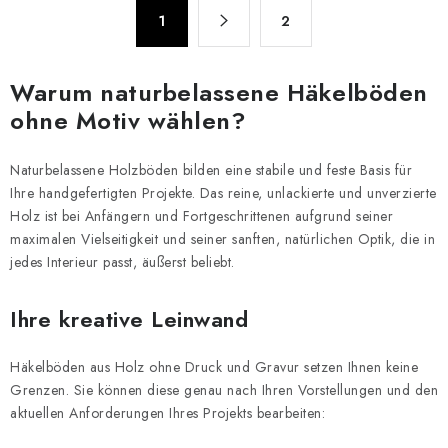
u
P
e
1
2
a
r
g
e
i
Warum naturbelassene Häkelböden
n
l
ohne Motiv wählen?
i
e
e
m
r
Naturbelassene Holzböden bilden eine stabile und feste Basis für
e
u
Ihre handgefertigten Projekte. Das reine, unlackierte und unverzierte
n
Holz ist bei Anfängern und Fortgeschrittenen aufgrund seiner
n
t
maximalen Vielseitigkeit und seiner sanften, natürlichen Optik, die in
g
e
jedes Interieur passt, äußerst beliebt.
d
e
Ihre kreative Leinwand
r
L
Häkelböden aus Holz ohne Druck und Gravur setzen Ihnen keine
i
Grenzen. Sie können diese genau nach Ihren Vorstellungen und den
s
aktuellen Anforderungen Ihres Projekts bearbeiten:
t