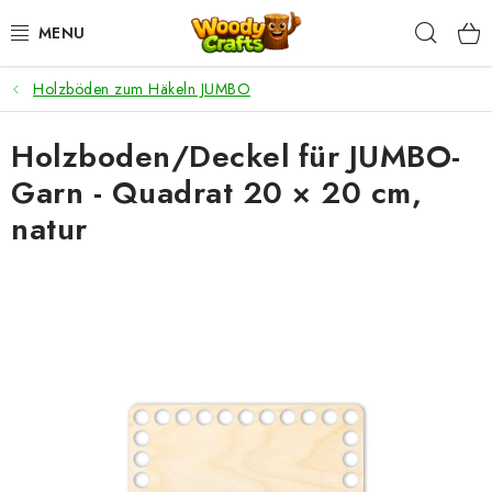
Zum
Such
Inhalt
springen
Holzböden zum Häkeln JUMBO
HÄKELN
Holzboden/Deckel für JUMBO-
FLECHTEN
Garn - Quadrat 20 × 20 cm,
BASTELSETS
natur
ZUBEHÖR ZUM HÄKELN
WOODY GARN
WOODY PREMIUM 5 MM
Zahlung & Versand
Nachhaltigkeit
Rücksendungen und Reklamationen
Kontakt
AGB