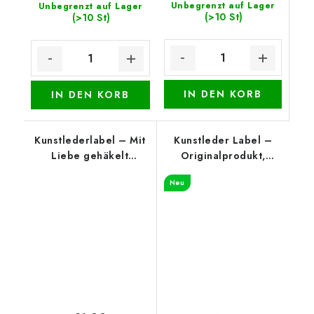
Unbegrenzt auf Lager
Unbegrenzt auf Lager
(>10 St)
(>10 St)
IN DEN KORB
IN DEN KORB
Kunstlederlabel – Mit
Kunstleder Label –
Liebe gehäkelt
Originalprodukt,
(oberer Rand), Weiß
Cognac
Neu