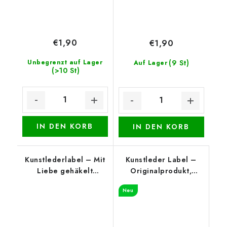
€1,90
€1,90
Unbegrenzt auf Lager
(9 St)
Auf Lager
(>10 St)
IN DEN KORB
IN DEN KORB
Kunstlederlabel – Mit
Kunstleder Label –
Liebe gehäkelt
Originalprodukt,
(oberer Rand), Braun
Cognac
Neu