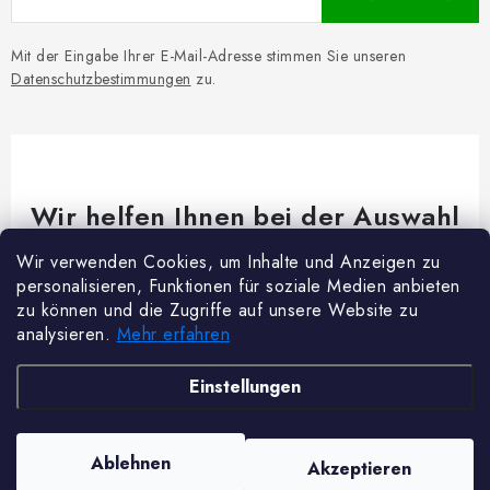
Mit der Eingabe Ihrer E-Mail-Adresse stimmen Sie unseren
Datenschutzbestimmungen
zu.
Wir helfen Ihnen bei der Auswahl
Brauchen Sie Rat bei etwas? Wir sind für dich da!
Wir verwenden Cookies, um Inhalte und Anzeigen zu
personalisieren, Funktionen für soziale Medien anbieten
Kundenservice
@
woodycrafts.de
zu können und die Zugriffe auf unsere Website zu
analysieren.
Mehr erfahren
+49 211 8694 2501 (Mo-Fr 8:00-16:00)
F
Einstellungen
u
ß
Copyright 2026
Woody Crafts
. Alle Rechte vorbehalten.
Cookie-Einstellungen
Ablehnen
Akzeptieren
z
ändern