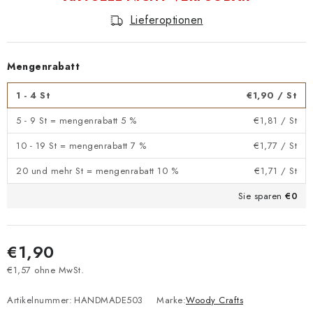
Lieferoptionen
Mengenrabatt
1 - 4 St
€1,90
/ St
5 - 9 St = mengenrabatt 5 %
€1,81
/ St
10 - 19 St = mengenrabatt 7 %
€1,77
/ St
20 und mehr St = mengenrabatt 10 %
€1,71
/ St
Sie sparen
€0
€1,90
€1,57 ohne MwSt.
Verkaufspreis:
Artikelnummer:
HANDMADE503
Marke:
Woody Crafts