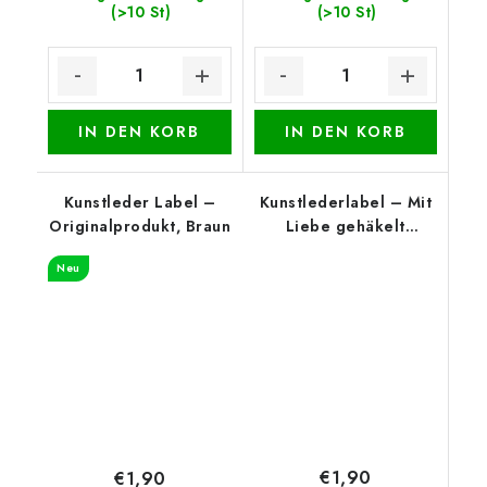
(>10 St)
(>10 St)
IN DEN KORB
IN DEN KORB
Kunstleder Label –
Kunstlederlabel – Mit
Originalprodukt, Braun
Liebe gehäkelt
(oberer Rand), Weiß
Neu
€1,90
€1,90