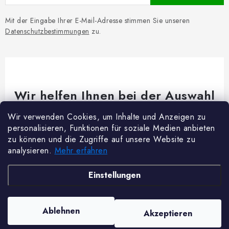
Mit der Eingabe Ihrer E-Mail-Adresse stimmen Sie unseren
Datenschutzbestimmungen
zu.
Wir helfen Ihnen bei der Auswahl
Brauchen Sie Rat bei etwas? Wir sind für dich da!
Wir verwenden Cookies, um Inhalte und Anzeigen zu
personalisieren, Funktionen für soziale Medien anbieten
Kundenservice
@
woodycrafts.de
zu können und die Zugriffe auf unsere Website zu
analysieren.
Mehr erfahren
+49 211 8694 2501 (Mo-Fr 8:00-16:00)
F
Einstellungen
u
ß
Copyright 2026
Woody Crafts
. Alle Rechte vorbehalten.
Cookie-Einstellungen
Ablehnen
Akzeptieren
z
ändern
Erstellt von Shoptet Premium