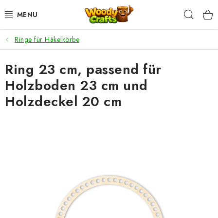
Zum
Such
Inhalt
springen
Ringe für Häkelkörbe
HÄKELN
Ring 23 cm, passend für
FLECHTEN
Holzboden 23 cm und
BASTELSETS
Holzdeckel 20 cm
ZUBEHÖR ZUM HÄKELN
WOODY GARN
WOODY PREMIUM 5 MM
Zahlung & Versand
Nachhaltigkeit
Rücksendungen und Reklamationen
Kontakt
AGB