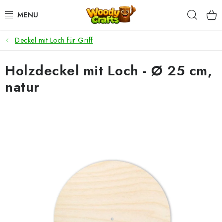
Zum
Such
Inhalt
springen
Deckel mit Loch für Griff
HÄKELN
Holzdeckel mit Loch - Ø 25 cm,
FLECHTEN
natur
BASTELSETS
ZUBEHÖR ZUM HÄKELN
WOODY GARN
WOODY PREMIUM 5 MM
Zahlung & Versand
Nachhaltigkeit
Rücksendungen und Reklamationen
Kontakt
AGB