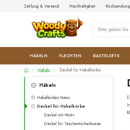
Zum
Zahlung & Versand
Nachhaltigkeit
Rücksendung
Inhalt
springen
HÄKELN
FLECHTEN
BASTELSETS
Startseite
Häkeln
Deckel für Häkelkörbe
S
K
Kategorien
Häkeln
überspringen
a
e
E
t
Häkelböden Natur
i
I
Deckel für Häkelkörbe
e
t
U
Deckel mit Motiv
g
e
Deckel für Taschentücherboxen
o