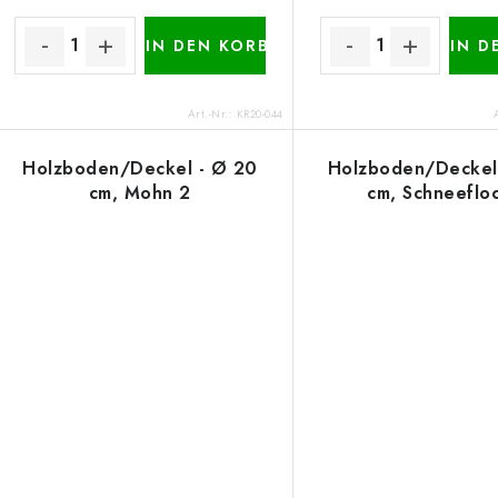
IN DEN KORB
IN D
Art.-Nr.:
KR20-044
Holzboden/Deckel - Ø 20
Holzboden/Deckel
cm, Mohn 2
cm, Schneeflo