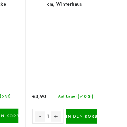
cke
cm, Winterhaus
€3,90
(5 St)
(>10 St)
Auf Lager
EN KORB
IN DEN KORB