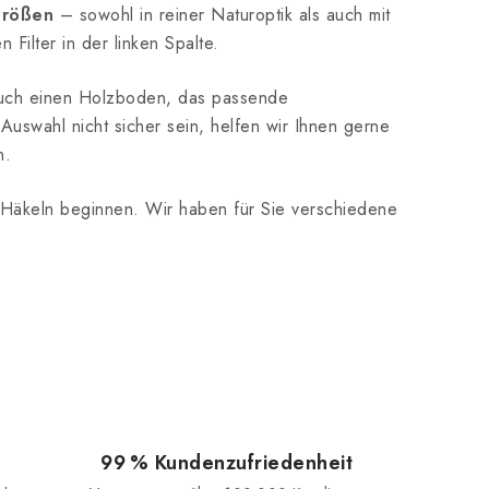
rößen
– sowohl in reiner Naturoptik als auch mit
r
 Filter in der linken Spalte.
u
n
 auch einen Holzboden, das passende
g
r Auswahl nicht sicher sein, helfen wir Ihnen gerne
n.
Häkeln beginnen. Wir haben für Sie verschiedene
99 % Kundenzufriedenheit