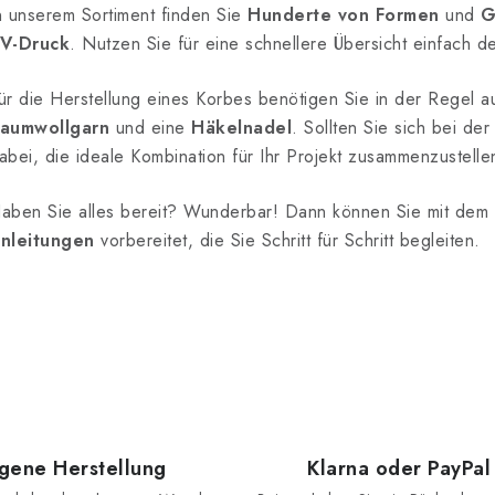
n unserem Sortiment finden Sie
Hunderte von Formen
und
G
e
V-Druck
. Nutzen Sie für eine schnellere Übersicht einfach den
e
ür die Herstellung eines Korbes benötigen Sie in der Regel
aumwollgarn
und eine
Häkelnadel
. Sollten Sie sich bei de
m
abei, die ideale Kombination für Ihr Projekt zusammenzustelle
e
n
aben Sie alles bereit? Wunderbar! Dann können Sie mit dem 
nleitungen
vorbereitet, die Sie Schritt für Schritt begleiten.
e
d
e
L
igene Herstellung
Klarna oder PayPal