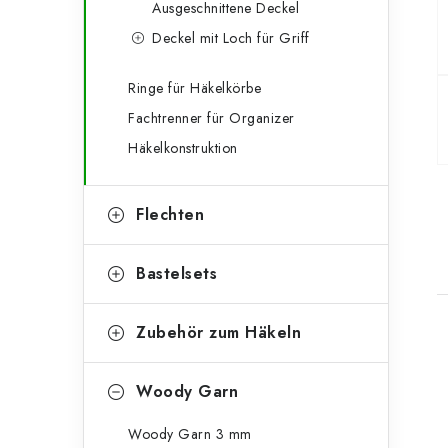
Ausgeschnittene Deckel
n
r
Deckel mit Loch für Griff
l
i
e
e
Ringe für Häkelkörbe
Fachtrenner für Organizer
n
i
Häkelkonstruktion
s
t
Flechten
e
Bastelsets
Zubehör zum Häkeln
i
Woody Garn
Woody Garn 3 mm