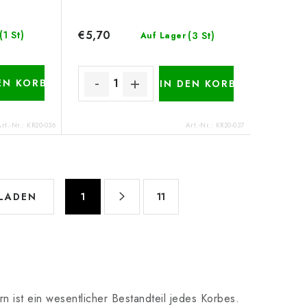
€5,70
(1 St)
(3 St)
Auf Lager
EN KORB
IN DEN KORB
Art.-Nr.:
KR20-036
Art.-Nr.:
KR20-037
P
 LADEN
1
11
a
g
i
n
i
 ist ein wesentlicher Bestandteil jedes Korbes.
e