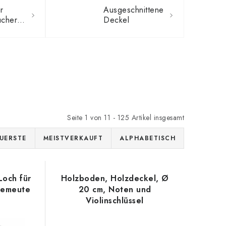
r
Ausgeschnittene
Taschentücherboxen
Deckel
Seite
1
von
11
-
125
Artikel insgesamt
UERSTE
MEISTVERKAUFT
ALPHABETISCH
Loch für
Holzboden, Holzdeckel, Ø
demeute
20 cm, Noten und
Violinschlüssel