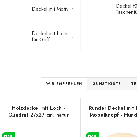
Deckel fü
Deckel mit Motiv
Deckel mit Loch
für Griff
P
WIR EMPFEHLEN
GÜNSTIGSTE
TE
r
o
L
Holzdeckel mit Loch -
Runder Deckel mit 
d
Quadrat 27x27 cm, natur
Möbelknopf - Hun
u
s
Neu
Neu