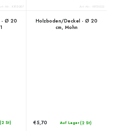
Art.-Nr.:
KR15-007
Art.-Nr.:
KR15-023
 - Ø 20
Holzboden/Deckel - Ø 20
1
cm, Mohn
€5,70
(2 St)
(2 St)
Auf Lager