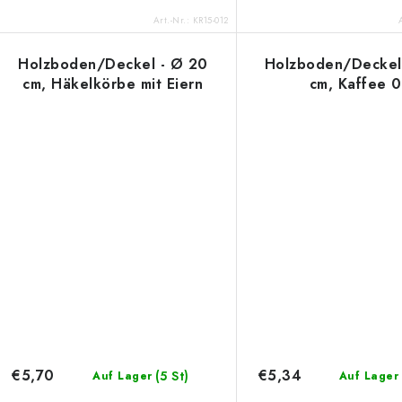
Art.-Nr.:
KR15-012
Holzboden/Deckel - Ø 20
Holzboden/Deckel
cm, Häkelkörbe mit Eiern
cm, Kaffee 0
€5,70
€5,34
(5 St)
Auf Lager
Auf Lager