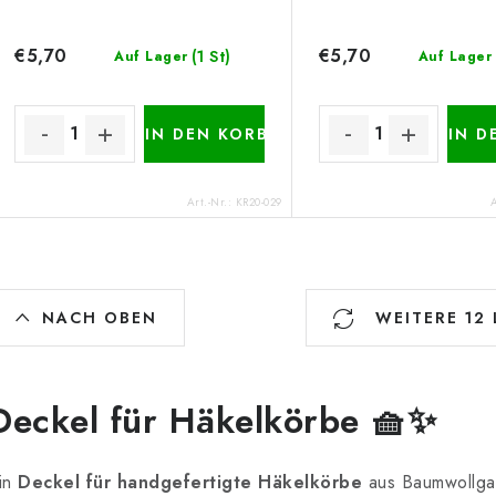
€5,70
€5,70
(1 St)
Auf Lager
Auf Lager
IN DEN KORB
IN D
Art.-Nr.:
KR20-029
S
NACH OBEN
WEITERE 12
e
u
Deckel für Häkelkörbe 🧺✨
e
in
Deckel für handgefertigte Häkelkörbe
aus Baumwollgarn