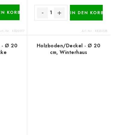
EN KORB
IN DEN KORB
Art.-Nr.:
KR20-017
Art.-Nr.:
KR20-028
 - Ø 20
Holzboden/Deckel - Ø 20
cke
cm, Winterhaus