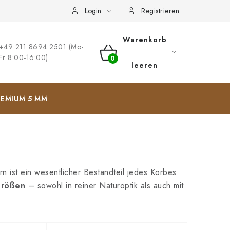
ng
Impressum
Login
Registrieren
Warenkorb
+49 211 8694 2501 (Mo-
Fr 8:00-16:00)
WARENKORB
leeren
EMIUM 5 MM
 ist ein wesentlicher Bestandteil jedes Korbes.
rößen
– sowohl in reiner Naturoptik als auch mit