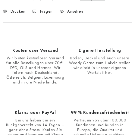
Drucken
Fragen
Ansehen
Kostenloser Versand
Eigene Herstellung
Wir bieten kostenlosen Versand
Böden, Deckel und auch unsere
für alle Bestellungen über 70 €.
Woody-Garne zum Häkeln stellen
DPD, GLS und Hermes. Wir
wir direkt in unserer eigenen
liefern nach Deutschland,
Werkstatt her.
Österreich, Belgien, Luxemburg
und in die Niederlande.
Klarna oder PayPal
99 % Kundenzufriedenheit
Bei uns haben Sie ein
Vertrauen von über 100.000
Rückgaberecht von 14 Tagen –
Kundinnen und Kunden in
ganz ohne Stress. Kaufen Sie
Europa, die Qualität und
sicher und bequem mit Klarna
schnelle Lieferung schätzen.