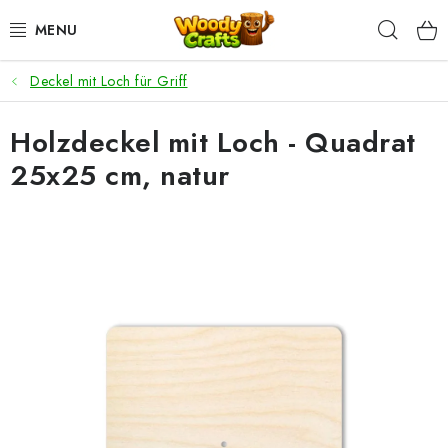
Zum
Such
Inhalt
springen
Deckel mit Loch für Griff
HÄKELN
Holzdeckel mit Loch - Quadrat
FLECHTEN
25x25 cm, natur
BASTELSETS
ZUBEHÖR ZUM HÄKELN
WOODY GARN
WOODY PREMIUM 5 MM
Zahlung & Versand
Nachhaltigkeit
Rücksendungen und Reklamationen
Kontakt
AGB