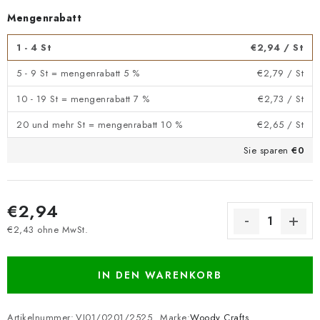
Mengenrabatt
1 - 4 St
€2,94
/ St
5 - 9 St = mengenrabatt 5 %
€2,79
/ St
10 - 19 St = mengenrabatt 7 %
€2,73
/ St
20 und mehr St = mengenrabatt 10 %
€2,65
/ St
Sie sparen
€0
€2,94
€2,43 ohne MwSt.
Verkaufspreis:
IN DEN WARENKORB
Artikelnummer:
VI01/0201/2525
Marke:
Woody Crafts