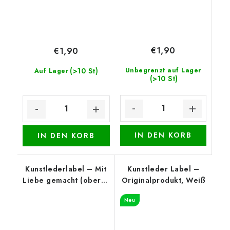
€1,90
€1,90
(>10 St)
Unbegrenzt auf Lager
Auf Lager
(>10 St)
IN DEN KORB
IN DEN KORB
Kunstlederlabel – Mit
Kunstleder Label –
Liebe gemacht (oberer
Originalprodukt, Weiß
Rand), Cognac
Neu