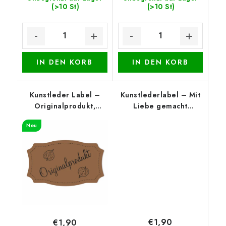
(>10 St)
(>10 St)
IN DEN KORB
IN DEN KORB
Kunstleder Label –
Kunstlederlabel – Mit
Originalprodukt,
Liebe gemacht
Cognac
(unterer Rand), Weiß
Neu
€1,90
€1,90