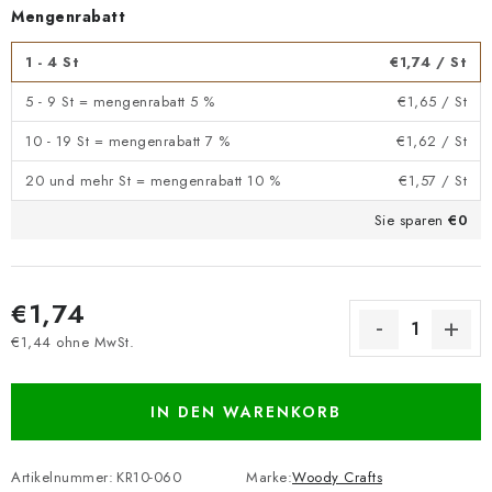
Mengenrabatt
1 - 4 St
€1,74
/ St
5 - 9 St = mengenrabatt 5 %
€1,65
/ St
10 - 19 St = mengenrabatt 7 %
€1,62
/ St
20 und mehr St = mengenrabatt 10 %
€1,57
/ St
Sie sparen
€0
€1,74
€1,44 ohne MwSt.
Verkaufspreis:
IN DEN WARENKORB
Artikelnummer:
KR10-060
Marke:
Woody Crafts