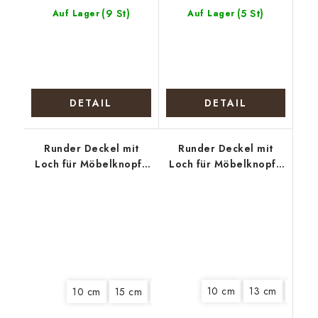
(9 St)
(5 St)
Auf Lager
Auf Lager
DETAIL
DETAIL
Runder Deckel mit
Runder Deckel mit
Loch für Möbelknopf -
Loch für Möbelknopf -
Weihnachtsmarkt
Entchen mit Eiern
10 cm
13 cm
15 cm
10 cm
15 cm
18 cm