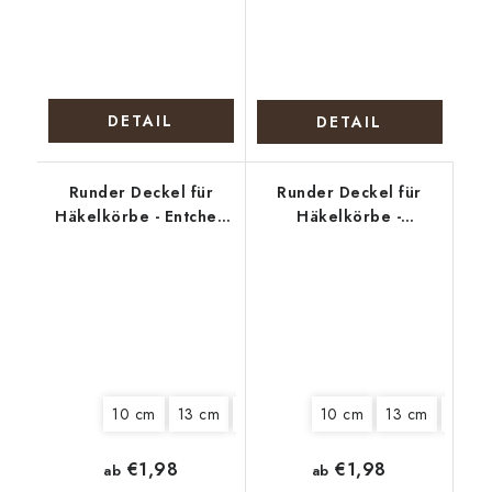
DETAIL
DETAIL
Runder Deckel für
Runder Deckel für
Häkelkörbe - Entchen
Häkelkörbe -
mit Eiern
Weihnachtstisch
10 cm
13 cm
15 cm
18 cm
10 cm
22 cm
13 cm
25 cm
15 cm
€1,98
€1,98
ab
ab