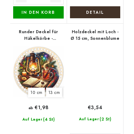
IN DEN KORB
DETAIL
Runder Deckel für
Holzdeckel mit Loch -
Häkelkörbe -
Ø 15 cm, Sonnenblume
Weihnachtliches
Stillleben
10 cm
13 cm
15 cm
18 cm
20 cm
22 cm
€3,54
€1,98
ab
(2 St)
(4 St)
Auf Lager
Auf Lager