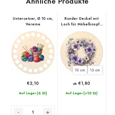
Ähnliche Produkte
Untersetzer, Ø 10 cm,
Runder Deckel mit
Vereine
Loch für Möbelknopf -
Lila Kranz
10 cm
13 cm
15 cm
€1,80
€2,10
ab
(6 St)
(>10 St)
Auf Lager
Auf Lager