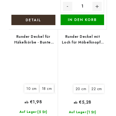
IN DEN KORB
DETAIL
Runder Deckel für
Runder Deckel mit
Häkelkörbe - Bunter
Loch für Möbelknopf -
Kranz
Weihnachtserpel
10 cm
18 cm
22 cm
25 cm
20 cm
22 cm
€1,98
€5,28
ab
ab
(5 St)
Auf Lager
(1 St)
Auf Lager